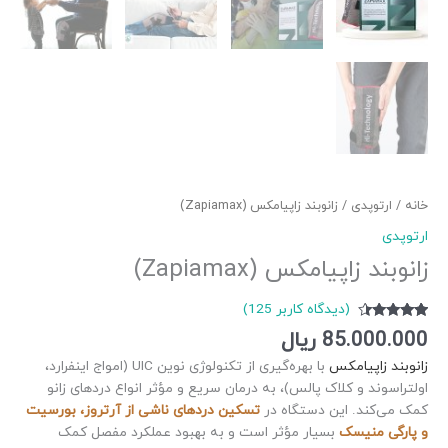
خانه
/
ارتوپدی
/ زانوبند زاپیامکس (Zapiamax)
ارتوپدی
زانوبند زاپیامکس (Zapiamax)
(دیدگاه کاربر
125
)
125
امتیاز
4.17
85.000.000
ریال
از 5 امتیاز
مشتری
زانوبند زاپیامکس
با بهره‌گیری از تکنولوژی نوین UIC (امواج اینفرارد،
اولتراسوند و کلاک پالس)، به درمان سریع و مؤثر انواع دردهای زانو
کمک می‌کند. این دستگاه در
تسکین دردهای ناشی از آرتروز، بورسیت
و پارگی منیسک
بسیار مؤثر است و به بهبود عملکرد مفصل کمک