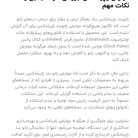
نکات مهم
زانوبند زاپیامکس یک راهکار ایمن و مؤثر برای درمان دردهای زانو
است که تاکنون هیچ‌گونه عوارض زانوبند زاپیامکس برای آن گزارش
نشده است. این محصول با استفاده از فناوری‌های پیشرفته مانند
اولتراسوند (Ultrasound)، مادون قرمز (Infrared) و کلاک پالس
(Clock Pulse) طراحی شده است تا بدون ایجاد هرگونه عوارض
جانبی، درد و التهاب زانو را کاهش دهد و به بهبود عملکرد مفصل
کمک کند.
با این حال، لازم به ذکر است که عوارض زانو بند زاپیامکس عمدتاً
مربوط به محصولات تقلبی است. بسیاری از افرادی که از نسخه‌های
تقلبی این محصول استفاده کرده‌اند، مشکلاتی مانند اثرات درمانی
ضعیف یا عدم راحتی در استفاده گزارش کرده‌اند. این مشکلات
معمولاً به دلیل کیفیت پایین مواد اولیه و عدم استفاده از
تکنولوژی‌های استاندارد در نسخه‌های تقلبی به وجود می‌آید.
بنابراین، برای جلوگیری از هرگونه عوارض زاپیامکس و بهره‌برداری
حداکثری از این دستگاه، توصیه می‌شود تنها از نمایندگی زانو بند
زاپیامکس خریداری کرده و از کارت رجیستری اصل برای تأیید اصالت