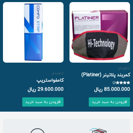
ارتوپدی
ارتوپدی
کمربند پلاتینر (Platiner)
کامفواستریپ
نمره
85.000.000
ریال
29.600.000
ریال
4.04
از 5
افزودن به سبد خرید
افزودن به سبد خرید