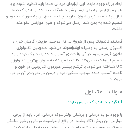
ابعاد بزرگ وجود دارند. این ابزار‌های درمانی حتما باید تنظیم شوند و با
طول موج ایمن به بدن ارسال شوند. هنگام استفاده از تاندونک شما
نیازی به تنظیم کردن امواج ندارید. چرا که امواج آن به صورت محدود و
تنطیم شده به بدن شما ارسال می‌شوند و هیچ عوارضی نخواهند
داشت.
گردنبند تاندونک پس از شروع به کار موجب، افزایش گردش خون و
اکسیژن رسانی به وسیله
اولتراسوند
می‌شود. همچنین تکنولوژی
مادون قرمز
موجود در آن بافت‌های آسیب دیده را تحریک کرده و به
ترمیم آن‌ها کمک می‌کند. کلاک پالس که به عنوان بهترین تکنولوژی
UIC شناخته می‌شود، با ترشح بیشتر هورمون اندروفین در خون و
ناحیه آسیب دیده موجب تسکین درد و درمان ناراحتی‌های آن نواحی
می‌شود.
سوالات متداول
آیا گردنبند تاندونک عوارض دارد؟
با وجود فواید درمانی و پزشکی اولتراسوند درمانی، افراد باید از برخی
عوارض این روش آگاه باشند. در واقع اولتراسوند درمانی روشی مطمئن
و موثر محسوب می شود، اما در برخی موارد بدن به دلیل ارتعاشات