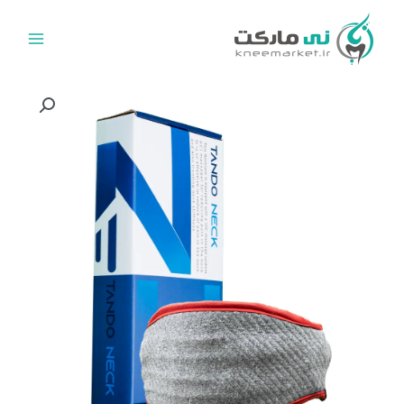
رش
ه
حتوا
تاندونک؛
گردنبندی
مجهز
به
تکنولوژی
UIC
برای
درمان
مطمئن
و
بدون
عوارض
دردهای
گردن
عدد