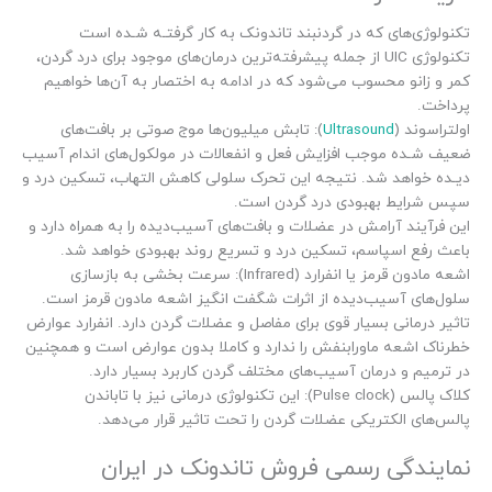
تکنولوژی‌های که در گردنبند تاندونک به کار گرفتـه شـده است
تکنولوژی UIC از جمله پیشرفته‌ترین درمان‌های موجود برای درد گردن،
کمر و زانو محسوب می‌شود که در ادامه به اختصار به آن‌ها خواهیم
پرداخت.
اولتراسوند (
Ultrasound
): تابش میلیون‌ها موج صوتی بر بافت‌های
ضعیف شـده موجب افزایش فعل و انفعالات در مولکول‌های اندام آسیب
دیـده خواهد شد. نتیجه این تحرک سلولی ‌کاهش التهاب، تسکین درد و
سپس شرایط بهبودی درد گردن است.
این فرآیند آرامش در عضلات و بافت‌های آسیب‌دیده را به همراه دارد و
باعث رفع اسپاسم، تسکین درد و تسریع روند بهبودی خواهد شد.
اشعه مادون قرمز یا انفرارد (Infrared): سرعت بخشی به بازسازی
سلول‌های آسیب‌دیده از اثرات شگفت انگیز اشعه مادون قرمز است.
تاثیر درمانی بسیار قوی برای مفاصل و عضلات گردن دارد. انفرارد عوارض
خطرناک اشعه ماورابنفش را ندارد و کاملا بدون عوارض است و همچنین
در ترمیم و درمان آسیب‌های مختلف گردن کاربرد بسیار دارد.
کلاک پالس (Pulse clock): این تکنولوژی درمانی نیز با تاباندن
پالس‌های الکتریکی عضلات گردن را تحت تاثیر قرار می‌دهد.
نمایندگی رسمی فروش تاندونک در ایران