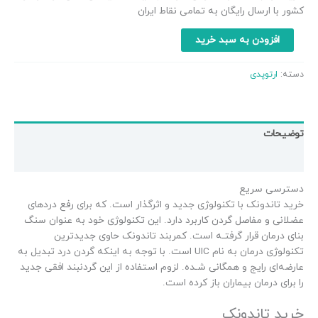
امتیاز
کشور با ارسال رایگان به تمامی نقاط ایران
مشتری
افزودن به سبد خرید
دسته:
ارتوپدی
توضیحات
نظرات (1)
دسترسی سریع
خرید تاندونک با تکنولوژی جدید و اثرگذار است. که برای رفع دردهای
عضلانی و مفاصل گردن کاربرد دارد. این تکنولوژی خود به عنوان سنگ
بنای درمان قرار گرفتـه است. کمربند تاندونک حاوی جدیدترین
تکنولوژی درمان به نام UIC است. با توجه به اینکه گردن درد تبدیل به
عارضه‌ای رایج و همگانی شـده. لزوم استفاده از این گردنبند افقی جدید
را برای درمان بیماران باز کرده است.
خرید تاندونک