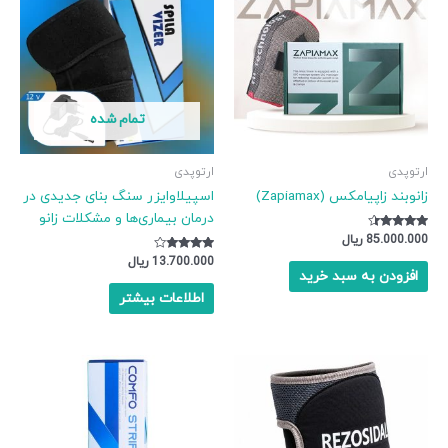
تمام شده
ارتوپدی
ارتوپدی
زانوبند زاپیامکس (Zapiamax)
اسپیلاوایزر سنگ بنای جدیدی در
درمان بیماری‌ها و مشکلات زانو
نمره
85.000.000
ریال
4.17
از 5
نمره
13.700.000
ریال
3.67
افزودن به سبد خرید
از 5
اطلاعات بیشتر