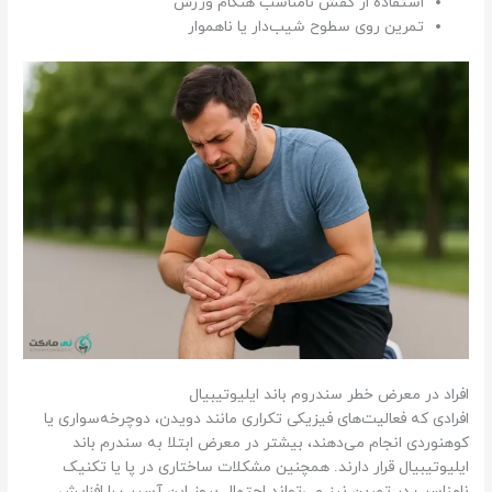
استفاده از کفش نامناسب هنگام ورزش
تمرین روی سطوح شیب‌دار یا ناهموار
افراد در معرض خطر سندروم باند ایلیوتیبیال
افرادی که فعالیت‌های فیزیکی تکراری مانند دویدن، دوچرخه‌سواری یا
کوهنوردی انجام می‌دهند، بیشتر در معرض ابتلا به سندرم باند
ایلیوتیبیال قرار دارند. همچنین مشکلات ساختاری در پا یا تکنیک
نامناسب در تمرین نیز می‌تواند احتمال بروز این آسیب را افزایش