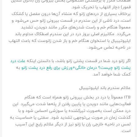
اصطکاک مکرر با برجستگی استخوانی بخش بیرونی ران (لاترال کندیل
فمور) دچار التهاب یا تحریک شود.
برخلاف بسیاری از دردهای زانو که منشاء آن‌ها درون مفصل یا کشکک
است، درد ناشی از این سندرم در قسمت بیرونی زانو حس می‌شود و
معمولاً هنگام خم‌ و راست‌ شدن‌های مکرر مانند دویدن، تشدید
می‌گردد. مکانیزم اصلی بروز درد در این سندرم اصطکاک مداوم باند
ایلیوتیبیال با استخوان هنگام خم‌ و باز شدن زانوست که باعث التهاب
در ناحیه تماس می‌شود.
اگر زانو درد شما در قسمت پشتی زانو باشد، با دانستن اینکه
علت درد
پشت زانو چیست؟ درمان خانگی+ورزش برای رفع درد پشت زانو
به
کمک شما خواهد آمد.
علائم سندرم باند ایلیوتیبیال
ITB معمولاً با درد در بخش بیرونی زانو همراه است که هنگام
فعالیت‌هایی مانند دویدن یا پایین رفتن از پله‌ها شدت می‌گیرد. این
درد ممکن است به‌صورت تیرکشنده یا سوزشی احساس شود و با
گذشت زمان در صورت بی‌توجهی تشدید شود. سفتی یا حساسیت به
لمس در ناحیه خارجی ران یا زانو نیز از دیگر علائم رایج این آسیب
است.