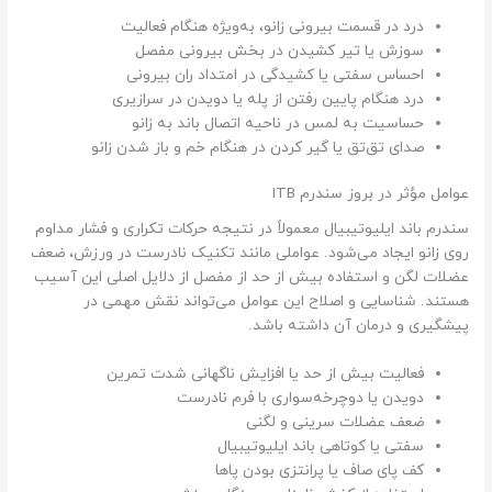
درد در قسمت بیرونی زانو، به‌ویژه هنگام فعالیت
سوزش یا تیر کشیدن در بخش بیرونی مفصل
احساس سفتی یا کشیدگی در امتداد ران بیرونی
درد هنگام پایین رفتن از پله یا دویدن در سرازیری
حساسیت به لمس در ناحیه اتصال باند به زانو
صدای تق‌تق یا گیر کردن در هنگام خم و باز شدن زانو
عوامل مؤثر در بروز سندرم ITB
سندرم باند ایلیوتیبیال معمولاً در نتیجه حرکات تکراری و فشار مداوم
روی زانو ایجاد می‌شود. عواملی مانند تکنیک نادرست در ورزش، ضعف
عضلات لگن و استفاده بیش از حد از مفصل از دلایل اصلی این آسیب
هستند. شناسایی و اصلاح این عوامل می‌تواند نقش مهمی در
پیشگیری و درمان آن داشته باشد.
فعالیت بیش از حد یا افزایش ناگهانی شدت تمرین
دویدن یا دوچرخه‌سواری با فرم نادرست
ضعف عضلات سرینی و لگنی
سفتی یا کوتاهی باند ایلیوتیبیال
کف پای صاف یا پرانتزی بودن پاها