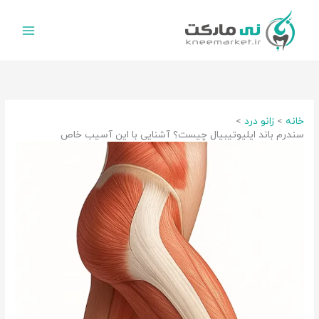
رش
ه
حتوا
خانه
زانو درد
سندرم باند ایلیوتیبیال چیست؟ آشنایی با این آسیب خاص