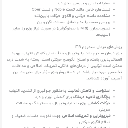
معاینه بالینی و بررسی محل درد
تست‌های خاص مانند تست Noble و تست Ober
مشاهده دامنه حرکتی و الگوی حرکات پایین‌تنه
بررسی ضعف یا عدم تعادل عضلات لگن و ران
تصویربرداری (MRI یا سونوگرافی) در صورت نیاز برای رد سایر
آسیب‌ها
روش‌های درمان سندروم ITB
برای درمان سندرم باند ایلیوتیبیال، هدف اصلی کاهش التهاب، بهبود
انعطاف‌پذیری بافت، و اصلاح الگوهای حرکتی است. بسته به شدت درد،
ممکن است ترکیبی از درمان‌های خانگی، تمرینات اصلاحی و مداخلات
تخصصی مورد نیاز باشد. در ادامه روش‌های مؤثر برای مدیریت این
آسیب آورده شده‌اند:
استراحت و کاهش فعالیت
به‌منظور جلوگیری از تشدید التهاب
یخ‌گذاری ناحیه دردناک
برای کاهش تورم و درد
حرکات کششی
برای باند ایلیوتیبیال، همسترینگ و عضلات
سرینی
فیزیوتراپی و تمرینات اصلاحی
جهت تقویت عضلات ضعیف و
اصلاح الگوی حرکتی