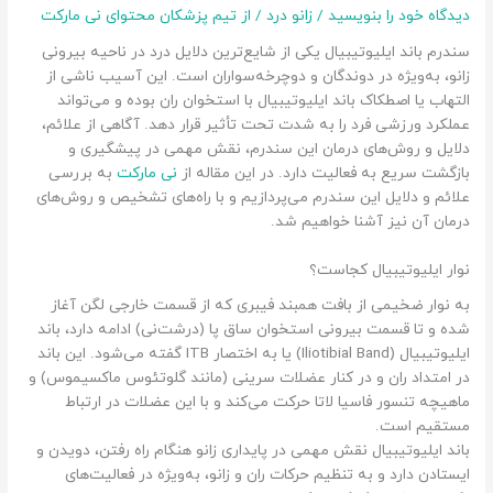
دیدگاه‌ خود را بنویسید
/
زانو درد
/ از
تیم پزشکان محتوای نی مارکت
سندرم باند ایلیوتیبیال یکی از شایع‌ترین دلایل درد در ناحیه بیرونی
زانو، به‌ویژه در دوندگان و دوچرخه‌سواران است. این آسیب ناشی از
التهاب یا اصطکاک باند ایلیوتیبیال با استخوان ران بوده و می‌تواند
عملکرد ورزشی فرد را به شدت تحت تأثیر قرار دهد. آگاهی از علائم،
دلایل و روش‌های درمان این سندرم، نقش مهمی در پیشگیری و
بازگشت سریع به فعالیت دارد. در این مقاله از
نی مارکت
به بررسی
علائم و دلایل این سندرم می‌پردازیم و با راه‌های تشخیص و روش‌های
درمان آن نیز آشنا خواهیم شد.
نوار ایلیوتیبیال کجاست؟
به نوار ضخیمی از بافت همبند فیبری که از قسمت خارجی لگن آغاز
شده و تا قسمت بیرونی استخوان ساق پا (درشت‌نی) ادامه دارد، باند
ایلیوتیبیال (Iliotibial Band) یا به اختصار ITB گفته می‌شود. این باند
در امتداد ران و در کنار عضلات سرینی (مانند گلوتئوس ماکسیموس) و
ماهیچه تنسور فاسیا لاتا حرکت می‌کند و با این عضلات در ارتباط
مستقیم است.
باند ایلیوتیبیال نقش مهمی در پایداری زانو هنگام راه رفتن، دویدن و
ایستادن دارد و به تنظیم حرکات ران و زانو، به‌ویژه در فعالیت‌های