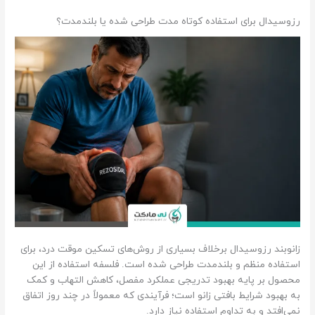
رزوسیدال برای استفاده کوتاه مدت طراحی شده یا بلندمدت؟
زانوبند رزوسیدال برخلاف بسیاری از روش‌های تسکین موقت درد، برای
استفاده منظم و بلندمدت طراحی شده است. فلسفه استفاده از این
محصول بر پایه بهبود تدریجی عملکرد مفصل، کاهش التهاب و کمک
به بهبود شرایط بافتی زانو است؛ فرآیندی که معمولاً در چند روز اتفاق
نمی‌افتد و به تداوم استفاده نیاز دارد.