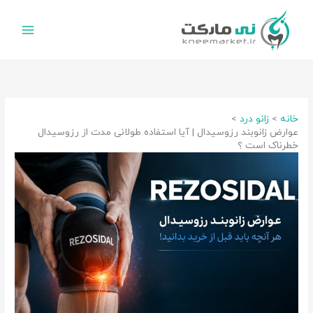
رش
ه
حتوا
خانه
زانو درد
عوارض زانوبند رزوسیدال | آیا استفاده طولانی مدت از رزوسیدال
خطرناک است ؟