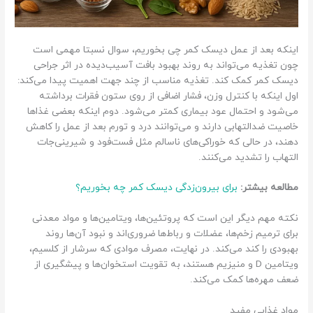
ن
ح
و
اینکه بعد از عمل دیسک کمر چی بخوریم، سوال نسبتا مهمی است
ه
چون تغذیه می‌تواند به روند بهبود بافت آسیب‌دیده در اثر جراحی
ص
دیسک کمر کمک کند. تغذیه مناسب از چند جهت اهمیت پیدا می‌کند:
ح
اول اینکه با کنترل وزن، فشار اضافی از روی ستون فقرات برداشته
ی
می‌شود و احتمال عود بیماری کمتر می‌شود. دوم اینکه بعضی غذاها
ح
خاصیت ضدالتهابی دارند و می‌توانند درد و تورم بعد از عمل را کاهش
خ
دهند، در حالی که خوراکی‌های ناسالم مثل فست‌فود و شیرینی‌جات
و
التهاب را تشدید می‌کنند.
ا
مطالعه بیشتر:
برای بیرون‌زدگی دیسک کمر چه بخوریم؟
ب
ی
نکته مهم دیگر این است که پروتئین‌ها، ویتامین‌ها و مواد معدنی
د
برای ترمیم زخم‌ها، عضلات و رباط‌ها ضروری‌اند و نبود آن‌ها روند
ن
بهبودی را کند می‌کند. در نهایت، مصرف موادی که سرشار از کلسیم،
ب
ویتامین D و منیزیم هستند، به تقویت استخوان‌ها و پیشگیری از
ع
ضعف مهره‌ها کمک می‌کند.
د
ا
مواد غذایی مفید