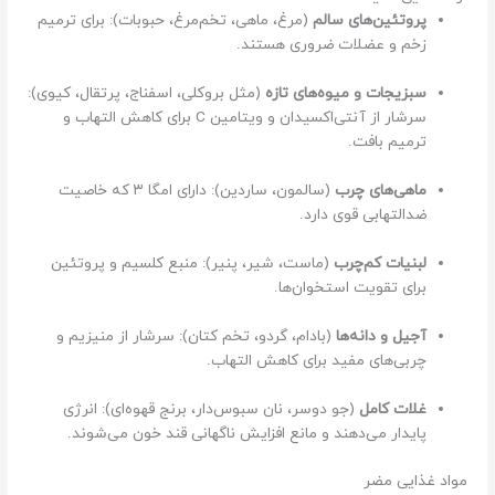
ز
پروتئین‌های سالم
(مرغ، ماهی، تخم‌مرغ، حبوبات): برای ترمیم
ع
زخم و عضلات ضروری هستند.
م
ل
سبزیجات و میوه‌های تازه
(مثل بروکلی، اسفناج، پرتقال، کیوی):
د
سرشار از آنتی‌اکسیدان و ویتامین C برای کاهش التهاب و
ی
ترمیم بافت.
س
ک
ماهی‌های چرب
(سالمون، ساردین): دارای امگا ۳ که خاصیت
ک
ضدالتهابی قوی دارد.
م
ر
لبنیات کم‌چرب
(ماست، شیر، پنیر): منبع کلسیم و پروتئین
ا
برای تقویت استخوان‌ها.
ی
آجیل و دانه‌ها
(بادام، گردو، تخم کتان): سرشار از منیزیم و
ج
چربی‌های مفید برای کاهش التهاب.
ا
د
غلات کامل
(جو دوسر، نان سبوس‌دار، برنج قهوه‌ای): انرژی
ن
پایدار می‌دهند و مانع افزایش ناگهانی قند خون می‌شوند.
م
ی‌
مواد غذایی مضر
ک