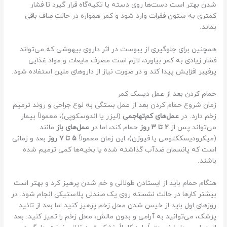
شدن بهتر است دست‌ها روی دسته یا تکیه‌گاه قرار گیرد تا فشار
ی
کمتری به ستون فقرات وارد شود و کمر همواره در حالت صاف باقی
ق
بماند.
ر
ا
همچنین برای جلوگیری از یبوست در اثر داروی بیهوشی که می‌تواند
ر
فشار زیادی به کمر بیاورد، لازم است مصرف مایعات و مواد غذایی
ب
پرفیبر افزایش پیدا کند و در صورت نیاز از داروهای ملین استفاده شود.
گ
ی
حمام کردن بعد از عمل دیسک کمر
ر
زمان شروع حمام کردن بعد از عمل بستگی به نوع جراحی و روند ترمیم
د
زخم دارد. در
عمل‌های کم‌تهاجمی
(لیزر یا اندوسکوپی)، معمولاً بیمار
و
می‌تواند پس از
۲ تا ۳ روز
حمام کند، اما در
عمل‌های باز
مانند
ف
(میکرو‌دیسککتومی یا فیوژن)، این زمان معمولاً
۵ تا ۷ روز
بعد و زمانی
ش
است که پانسمان ضدآب گذاشته شده یا بخیه‌ها کمی ترمیم شده
باشند.
ا
ر
هنگام حمام باید از ایستادن طولانی و خم شدن پرهیز کرد و بهتر است
ی
بیشتر کارها در حالت نشسته روی یک صندلی پلاستیکی انجام شود. در
ب
روزهای اول باید از خیس شدن محل زخم پرهیز کنید اما بعد از تائید
ه
پزشک، می‌توانید به آرامی و بدون مالش، محل زخم را تمیز کنید. بعد
م