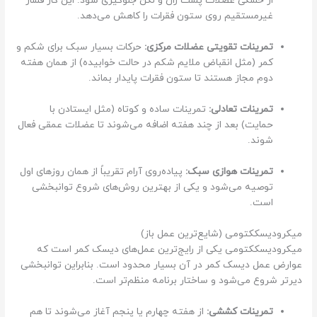
از خشکی عضلات پشت ران و لگن جلوگیری شود. این کار فشار
ی
غیرمستقیم روی ستون فقرات را کاهش می‌دهد.
ک
ه
تمرینات تقویتی عضلات مرکزی:
حرکات بسیار سبک برای شکم و
ا
کمر (مثل انقباض ملایم شکم در حالت خوابیده) از همان هفته
ز
دوم مجاز هستند تا ستون فقرات پایدار بماند.
م
ش
تمرینات تعادلی:
تمرینات ساده و کوتاه (مثل ایستادن با
ک
حمایت) بعد از چند هفته اضافه می‌شوند تا عضلات عمقی فعال
ل
شوند.
ف
ت
تمرینات هوازی سبک:
پیاده‌روی آرام تقریباً از همان روزهای اول
ق
توصیه می‌شود و یکی از بهترین روش‌های شروع توانبخشی
د
است.
ی
میکرودیسککتومی (شایع‌ترین عمل باز)
س
میکرودیسککتومی یکی از رایج‌ترین عمل‌های دیسک کمر است که
ک
عوارض عمل دیسک کمر در آن بسیار محدود است. بنابراین توانبخشی
ک
دیرتر شروع می‌شود و ساختار برنامه منظم‌تر است.
م
ر
تمرینات کششی:
از هفته چهارم یا پنجم آغاز می‌شوند تا هم
ر