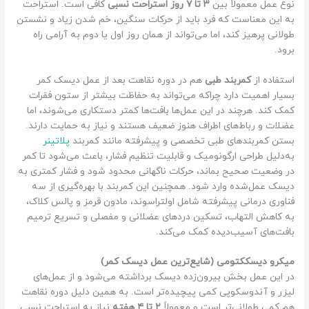
نوع عمل معمولاً بین
۳ تا ۷ روز استراحت نسبی
کافی است. استراحت
به این معناست که فرد باید از حرکات سنگین، خم شدن زیاد و نشستن
طولانی پرهیز کند، اما می‌تواند از همان روز اول یا دوم به آرامی راه
برود.
استفاده از
کمربند طبی
هم در دوره نقاهت بعد از عمل دیسک کمر
بسیار اهمیت دارد چراکه می‌تواند به حفاظت بیشتر از ستون فقرات
کمک کند. هرچند در این عمل‌ها بافت‌ها کمتر دستکاری می‌شوند، اما
عضلات و رباط‌های اطراف هنوز ضعیف هستند و نیاز به حمایت دارند.
بستن کمربندهای طبی تخصصی و پیشرفته مانند کمربند
پلاتینر
به‌دلیل طراحی ارگونومیک و قابلیت تنظیم فشار، باعث می‌شود تا کمر
در وضعیت صحیح بماند، حرکات ناگهانی محدود شود و فشار کمتری به
دیسک عمل‌شده وارد شود. همچنین این کمربند با بهره‌گیری از سه
فناوری درمانی پیشرفته شامل اولتراسوند، مادون قرمز و پالس کلاک،
به کاهش التهاب، تسکین دردهای عضلانی و مفصلی و تسریع ترمیم
بافت‌های آسیب‌دیده کمک می‌کند.
میکرو دیسککتومی (شایع‌ترین عمل دیسک کمر)
در این عمل بخش بیرون‌زده دیسک برداشته می‌شود و از عمل‌های
لیزر و آندوسکوپی کمی پیچیده‌تر است. به همین دلیل دوره نقاهت
هم کمی طولانی‌تر است و معمولاً
۲ تا ۴ هفته
نیاز به استراحت نسبی