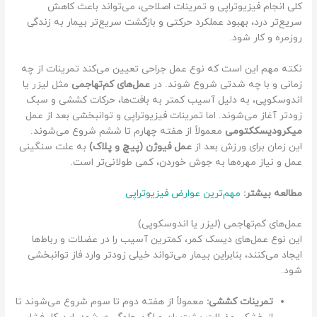
کلی انجام فیزیوتراپی و تمرینات اصلاحی، می‌تواند باعث کاهش
ت
سریع‌تر درد، بهبود عملکرد حرکتی و بازگشت سریع‌تر بیمار به زندگی
ن
روزمره و کار شود.
ک
ا
نکته مهم این است که نوع عمل جراحی تعیین می‌کند تمرینات از چه
ت
زمانی و با چه شدتی شروع شوند. در
عمل‌های کم‌تهاجمی
مثل لیزر یا
ز
اندوسکوپی، به دلیل آسیب کمتر به بافت‌ها، حرکات کششی و سبک
ی
زودتر آغاز می‌شوند. اما تمرینات فیزیوتراپی و توانبخشی بعد از عمل
ر
میکرودیسککتومی
معمولاً از هفته چهارم تا ششم شروع می‌شوند.
ب
این زمان برای ورزش بعد از
عمل فیوژن (پیچ و پلاک)
به علت سنگینی
ر
عمل و نیاز مهره‌ها به جوش خوردن، کمی طولانی‌تر است.
ا
ی
مطالعه بیشتر:
مهم‌ترین عوارض فیزیوتراپی
ه
عمل‌های کم‌تهاجمی (لیزر یا اندوسکوپی)
م
این نوع عمل‌های دیسک کمر، کمترین آسیب را در عضلات و رباط‌ها
ه
ایجاد می‌کنند، بنابراین بیمار می‌تواند خیلی زودتر وارد فاز توانبخشی
ک
شود.
س
ا
تمرینات کششی:
معمولاً از هفته دوم تا سوم شروع می‌شوند تا
ن