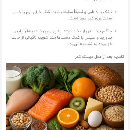
ع
ع
تشک باید
طبی و نسبتاً سفت
باشد؛ تشک خیلی نرم یا خیلی
م
سفت برای کمر مضر است.
ل
د
هنگام برخاستن از تخت، ابتدا به پهلو بچرخید، پاها را پایین
ی
بیاورید و سپس با کمک دست‌ها بلند شوید؛ ناگهانی از حالت
س
خوابیده به نشسته نپرید.
ک
ک
تغذیه بعد از عمل دیسک کمر
م
ر
،
ت
ا
ث
ی
ر
ی
د
ر