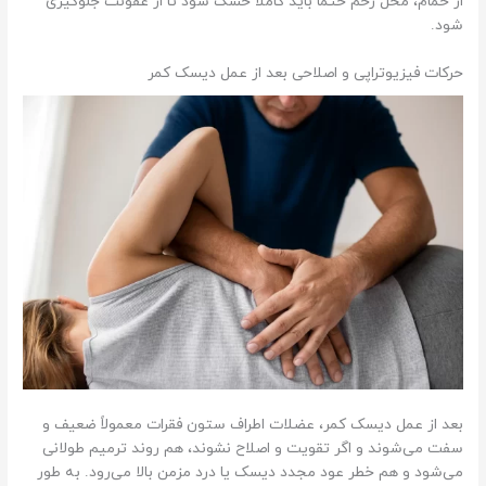
از حمام، محل زخم حتماً باید کاملاً خشک شود تا از عفونت جلوگیری
ح
شود.
ل
ج
حرکات فیزیوتراپی و اصلاحی بعد از عمل دیسک کمر
ر
ا
ح
ی
و
ا
ر
د
ن
ش
و
د
.
ر
بعد از عمل دیسک کمر، عضلات اطراف ستون فقرات معمولاً ضعیف و
ع
سفت می‌شوند و اگر تقویت و اصلاح نشوند، هم روند ترمیم طولانی
ا
می‌شود و هم خطر عود مجدد دیسک یا درد مزمن بالا می‌رود. به طور
ی