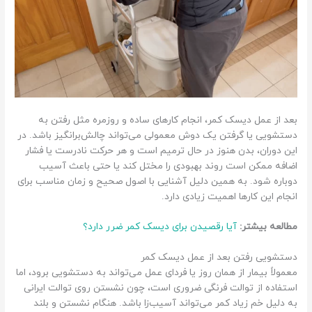
ه
س
ت
و
ن
ف
ق
ر
بعد از عمل دیسک کمر، انجام کارهای ساده و روزمره مثل رفتن به
ا
دستشویی یا گرفتن یک دوش معمولی می‌تواند چالش‌برانگیز باشد. در
ت
این دوران، بدن هنوز در حال ترمیم است و هر حرکت نادرست یا فشار
د
اضافه ممکن است روند بهبودی را مختل کند یا حتی باعث آسیب
ر
دوباره شود. به همین دلیل آشنایی با اصول صحیح و زمان مناسب برای
انجام این کارها اهمیت زیادی دارد.
ح
ا
مطالعه بیشتر:
آیا رقصیدن برای دیسک کمر ضرر دارد؟
ل
ت
دستشویی رفتن بعد از عمل دیسک کمر
ط
معمولاً بیمار از همان روز یا فردای عمل می‌تواند به دستشویی برود، اما
ب
استفاده از توالت فرنگی ضروری است، چون نشستن روی توالت ایرانی
ی
به دلیل خم زیاد کمر می‌تواند آسیب‌زا باشد. هنگام نشستن و بلند
ع