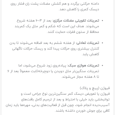
دامنه حرکتی برگردد و هم کشش عضلات پشت ران فشار روی
ن
دیسک کمری را کاهش دهد.
ج
م
تمرینات تقویتی عضلات مرکزی:
بعد از ۴–۶ هفته شروع
ی‌
می‌شوند. هدف این است که شکم و کمر مثل یک کمربند
ب
محافظ از ستون فقرات حمایت کنند.
ر
ن
تمرینات تعادلی:
از هفته ششم به بعد اضافه می‌شوند تا بدن
د
کنترل بیشتری روی حرکات پیدا کند و ریسک حرکات ناگهانی
ی
کاهش یابد.
ا
ع
تمرینات هوازی سبک:
پیاده‌روی زود شروع می‌شود، اما
م
تمرینات سنگین‌تر مثل دویدن یا دوچرخه‌ثابت معمولاً بعد از ۶
ل
تا ۸ هفته مجاز می‌شوند.
ج
ر
فیوژن (پیچ و پلاک)
فیوژن یا تعویض دیسک کمر سنگین‌ترین نوع جراحی است و
ا
توانبخشی باید خیلی با احتیاط و بعد از ترمیم کامل بافت‌های
ح
آسیب‌دیده انجام شود، چون قبل از فعالیت‌های بدنی، مهره‌ها باید زمان
ی
کافی برای جوش خوردن داشته باشند.
ا