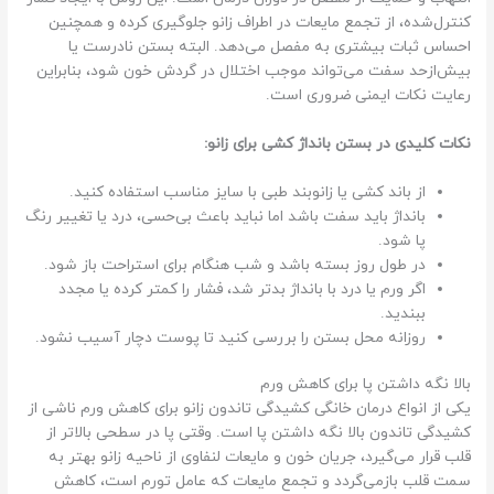
کنترل‌شده، از تجمع مایعات در اطراف زانو جلوگیری کرده و همچنین
احساس ثبات بیشتری به مفصل می‌دهد. البته بستن نادرست یا
بیش‌ازحد سفت می‌تواند موجب اختلال در گردش خون شود، بنابراین
رعایت نکات ایمنی ضروری است.
نکات کلیدی در بستن بانداژ کشی برای زانو:
از باند کشی یا زانوبند طبی با سایز مناسب استفاده کنید.
بانداژ باید سفت باشد اما نباید باعث بی‌حسی، درد یا تغییر رنگ
پا شود.
در طول روز بسته باشد و شب هنگام برای استراحت باز شود.
اگر ورم یا درد با بانداژ بدتر شد، فشار را کمتر کرده یا مجدد
ببندید.
روزانه محل بستن را بررسی کنید تا پوست دچار آسیب نشود.
بالا نگه داشتن پا برای کاهش ورم
یکی از انواع درمان خانگی کشیدگی تاندون زانو برای کاهش ورم ناشی از
کشیدگی تاندون بالا نگه داشتن پا است. وقتی پا در سطحی بالاتر از
قلب قرار می‌گیرد، جریان خون و مایعات لنفاوی از ناحیه زانو بهتر به
سمت قلب بازمی‌گردد و تجمع مایعات که عامل تورم است، کاهش