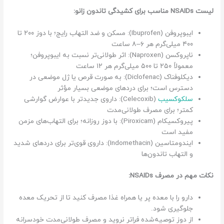
لیست NSAIDs مناسب برای کشیدگی تاندون زانو:
ایبوپروفن (Ibuprofen): مسکن و ضد التهاب رایج؛ با دوز ۲۰۰ تا
۴۰۰ میلی‌گرم هر ۶–۸ ساعت
ناپروکسن (Naproxen): اثر طولانی‌تر نسبت به ایبوپروفن؛
معمولاً ۲۵۰ تا ۵۰۰ میلی‌گرم هر ۱۲ ساعت
دیکلوفناک (Diclofenac): به صورت قرص یا ژل موضعی در
دسترس است؛ برای دردهای موضعی بسیار مؤثر
سلکوکسیب
(Celecoxib): داروی جدیدتر با عوارض گوارشی
کمتر؛ برای مصرف طولانی‌مدت
پیروکسیکام (Piroxicam): با دوز روزانه؛ برای التهاب‌های مزمن
مفید است
ایندومتاسین (Indomethacin): داروی قوی‌تر برای دردهای شدید
و التهاب تاندون‌ها
نکات مهم در مصرف NSAIDs:
دارو را با معده پر یا همراه غذا مصرف کنید تا از تحریک معده
جلوگیری شود.
از دوز توصیه‌شده فراتر نروید و مصرف طولانی‌مدت خودسرانه