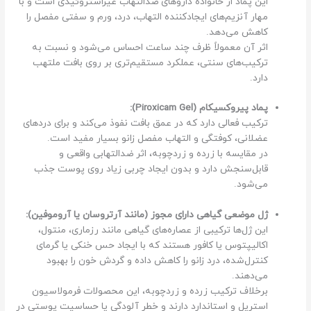
این پماد از خانواده داروهای ضدالتهاب غیراستروئیدی است و با
مهار آنزیم‌های ایجادکننده التهاب، درد، ورم و سفتی مفصل را
کاهش می‌دهد.
اثر آن معمولاً ظرف چند ساعت احساس می‌شود و نسبت به
ترکیب‌های سنتی، عملکرد مستقیم‌تری بر روی بافت ملتهب
دارد.
پماد پیروکسیکام (Piroxicam Gel):
ترکیب فعالی دارد که در عمق بافت نفوذ می‌کند و برای دردهای
عضلانی، کوفتگی و التهاب مفصل زانو بسیار مفید است.
در مقایسه با زرده و زردچوبه، اثر ضدالتهابی واقعی و
قابل‌سنجش دارد و بدون ایجاد چربی زیاد روی پوست جذب
می‌شود.
ژل موضعی گیاهی دارای مجوز (مانند آرتروسان یا آروموفین):
این ژل‌ها ترکیبی از عصاره‌های گیاهی مانند رزماری، منتول،
اکالیپتوس یا کافور هستند که با ایجاد حس خنکی یا گرمای
کنترل‌شده، درد زانو را کاهش داده و گردش خون را بهبود
می‌دهند.
برخلاف ترکیب زرده و زردچوبه، این محصولات فرمولاسیون
استریل و استاندارد دارند و خطر آلودگی یا حساسیت پوستی در