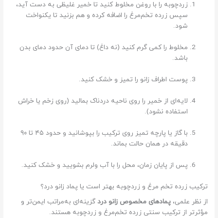
زردچوبه را با روغن مخلوط کنید تا خمیر غلیظی به دست آید،
سپس زرده تخم‌مرغ را اضافه کرده و هم بزنید تا یکنواخت
شود.
مخلوط را کمی گرم کنید (نه داغ) تا دمای آن حدود دمای بدن
باشد.
پوست اطراف زانو را تمیز و خشک کنید.
لایه‌ای از خمیر را روی ناحیه دردناک بمالید (روی زخم یا خراش
استفاده نشود).
با گاز یا پارچه تمیز روی ترکیب را بپوشانید و حدود ۴۵ تا ۹۰
دقیقه در همان حالت بماند.
پس از پایان زمان، محل را با آب ولرم بشویید و خشک کنید.
ترکیب زرده تخم مرغ و زردچوبه بهتر است یا پماد زانو درد؟
از نظر علمی،
پمادهای مخصوص زانو درد
گزینه‌ای به‌مراتب ایمن‌تر و
مؤثرتر از ترکیب سنتی زرده تخم‌مرغ و زردچوبه هستند.