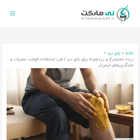
رش
ه
حتوا
خانه
زانو درد
زرده تخم‌مرغ و زردچوبه برای زانو درد | طرز استفاده، فواید، مضرات و
جایگزین‌های ایمن‌تر