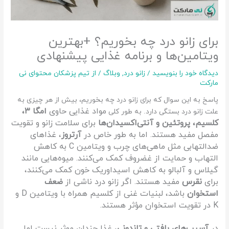
برای زانو درد چه بخوریم؟ +بهترین
ویتامین‌ها و برنامه غذایی پیشنهادی
دیدگاه‌ خود را بنویسید
/
زانو درد
,
وبلاگ
/ از
تیم پزشکان محتوای نی
مارکت
پاسخ به این سوال که برای زانو درد چه بخوریم، بیش از هر چیزی به
مواد غذایی حاوی
امگا ۳،
علت زانو درد بستگی دارد. به طور کلی
کلسیم، پروتئین و آنتی‌اکسیدان‌ها
برای سلامت زانو و تقویت
مفصل مفید هستند. اما به طور خاص در
آرتروز
، غذاهای
ضدالتهابی مثل ماهی‌های چرب و ویتامین C به کاهش
التهاب و حمایت از غضروف کمک می‌کنند.
میوه‌هایی مانند
گیلاس و آلبالو به کاهش اسیداوریک خون کمک می‌کنند،
برای
نقرس
مفید هستند.
اگر زانو درد ناشی از
ضعف
استخوان
باشد، لبنیات غنی از کلسیم همراه با ویتامین D و
K در تقویت استخوان مؤثر هستند.
در
آسیب‌های بافتی و تاندونی
، غذا چندان موثر نیست اما