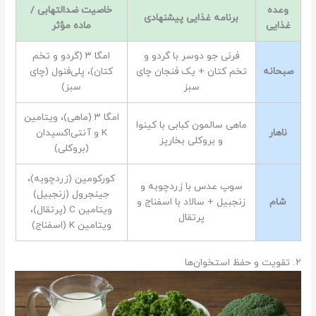
وعده
خاصیت ضدالتهابی /
برنامه غذایی پیشنهادی
غذایی
ماده مؤثر
فرنی جو دوسر با گردو و
امگا ۳ (گردو و تخم
صبحانه
تخم کتان + یک فنجان چای
کتان)، پلی‌فنول (چای
سبز
سبز)
امگا ۳ (ماهی)، ویتامین
ماهی سالمون کبابی با کینوا
ناهار
K و آنتی‌اکسیدان
و بروکلی بخارپز
(بروکلی)
کورکومین (زردچوبه)،
سوپ عدس با زردچوبه و
جینجرول (زنجبیل)
شام
زنجبیل + سالاد با اسفناج و
ویتامین C (پرتقال)،
پرتقال
ویتامین K (اسفناج)
۲. تقویت و حفظ استخوان‌ها