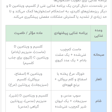
برنامه غذایی برای تقویت استخوان‌ها
در بلندمدت، دنبال کردن یک برنامه غذایی غنی از کلسیم، ویتامین D و
دیگر ریزمغذی‌های کلیدی، به استحکام استخوان‌ها کمک می‌کند و تا
حد زیادی از تشدید یا گسترش مشکلات مفصلی پیشگیری می‌کند.
وعده
برنامه غذایی پیشنهادی
ماده مؤثر / خاصیت
غذایی
کلسیم و ویتامین D
ماست کم‌چرب
(ماست)، منیزیم (بادام)
صبحانه
غنی‌شده + یک مشت
ویتامین C (کیوی برای جذب
بادام + یک عدد کیوی
کلسیم)
خوراک مرغ پخته با
ویتامین K (اسفناج،
ناهار
اسفناج و کلم بروکلی +
بروکلی)، کلسیم
برنج قهوه‌ای
(سبزیجات)، پروتئین (مرغ)
سوپ عدس و
کلسیم و ویتامین D (شیر)،
شام
سبزیجات + یک لیوان
منیزیم (عدس)، پروتئین
شیر کم‌چرب غنی‌شده
گیاهی (عدس)