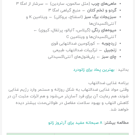
ماهی‌های چرب
(مثل سالمون، ساردین) ← سرشار از امگا ۳
گردو و تخم کتان
← منبع گیاهی امگا ۳
سبزیجات برگ سبز
(اسفناج، بروکلی) ← ویتامین K و
آنتی‌اکسیدان‌ها
میوه‌های رنگی
(گیلاس، آلبالو، پرتقال، کیوی) ←
آنتی‌اکسیدان‌ها و ویتامین C
زردچوبه
← کورکومین ضدالتهابی قوی
زنجبیل
← ترکیبات ضدالتهاب طبیعی
چای سبز
← پلی‌فنول‌های آنتی‌اکسیدانی
بدانید :
بهترین پماد برای زانودرد
برنامه غذایی ضدالتهاب
وقتی مواد غذایی ضدالتهاب به شکل روزانه و مستمر وارد رژیم غذایی
شوند، هم رعایت آن برای فرد آسان‌تر می‌شود و هم اثرات مثبت آن در
کاهش التهاب و بهبود سلامت مفاصل در طولانی‌مدت بیشتر دیده
خواهد شد.
مطالعه بیشتر:
۸ صبحانه مفید برای آرتروز زانو