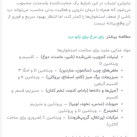
بنابراین، لبنیات در این شرایط یک حمایت‌کننده بلندمدت محسوب
می‌شود که همراه با درمان دارویی و فعالیت بدنی مناسب، می‌تواند درد
ناشی از ضعف استخوان‌ها را کمتر کند، اما انتظار بهبود سریع و فوری از
آن واقع‌بینانه نیست.
مطالعه بیشتر:
پای مرغ برای زانو درد
مواد غذایی مفید برای سلامت استخوان‌ها
لبنیات کم‌چرب غنی‌شده (شیر، ماست، دوغ)
← کلسیم و
ویتامین D
ماهی‌های چرب (سالمون، ساردین)
← ویتامین D و امگا ۳
سبزیجات برگ سبز (کلم، اسفناج، بروکلی)
← ویتامین K و
کلسیم گیاهی
آجیل‌ها و دانه‌ها (بادام، کنجد، تخم کتان)
← منیزیم، فسفر و
کلسیم
حبوبات (عدس، نخود، لوبیا)
← پروتئین و منیزیم
تخم‌مرغ
← ویتامین D و پروتئین
مرکبات (پرتقال، گریپ‌فروت)
← ویتامین C (ضروری برای ساخت
کلاژن)