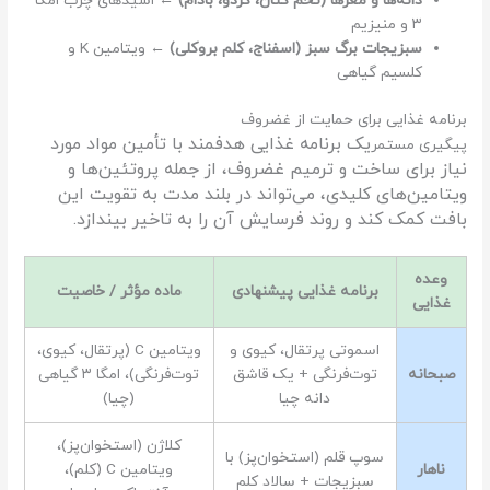
دانه‌ها و مغزها (تخم کتان، گردو، بادام)
← اسیدهای چرب امگا
۳ و منیزیم
سبزیجات برگ سبز (اسفناج، کلم بروکلی)
← ویتامین K و
کلسیم گیاهی
برنامه غذایی برای حمایت از غضروف
یک برنامه غذایی هدفمند با تأمین مواد مورد
پیگیری مستمر
نیاز برای ساخت و ترمیم غضروف، از جمله پروتئین‌ها و
ویتامین‌های کلیدی، می‌تواند در بلند مدت به تقویت این
بافت کمک کند و روند فرسایش آن را به تاخیر بیندازد.
وعده
برنامه غذایی پیشنهادی
ماده مؤثر / خاصیت
غذایی
اسموتی پرتقال، کیوی و
ویتامین C (پرتقال، کیوی،
صبحانه
توت‌فرنگی + یک قاشق
توت‌فرنگی)، امگا ۳ گیاهی
دانه چیا
(چیا)
کلاژن (استخوان‌پز)،
سوپ قلم (استخوان‌پز) با
ناهار
ویتامین C (کلم)،
سبزیجات + سالاد کلم