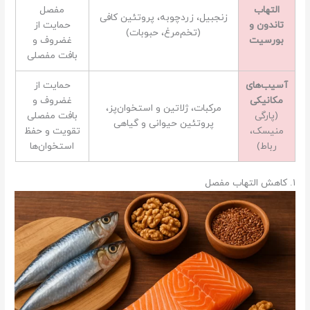
التهاب
مفصل
زنجبیل، زردچوبه، پروتئین کافی
تاندون و
حمایت از
(تخم‌مرغ، حبوبات)
بورسیت
غضروف و
بافت مفصلی
آسیب‌های
حمایت از
مکانیکی
غضروف و
مرکبات، ژلاتین و استخوان‌پز،
(پارگی
بافت مفصلی
پروتئین حیوانی و گیاهی
منیسک،
تقویت و حفظ
رباط)
استخوان‌ها
۱. کاهش التهاب مفصل