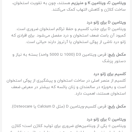
ویتامین C، ویتامین K و منیزیم
هستند، چون به تقویت استخوان،
ساخت کلاژن و کاهش التهاب کمک می‌کنند.
ویتامین D برای زانو درد
ویتامین D برای جذب کلسیم و حفظ تراکم استخوان ضروری است.
کمبود آن باعث ضعف استخوان و درد مفصل می‌شود. برای افرادی که
زانو درد ناشی از پوکی استخوان یا آرتروز دارند حیاتی است.
مکمل رایج:
قرص ویتامین D3 (1000 تا 5000 واحد) بسته به نیاز و
دستور پزشک
کلسیم برای زانو درد
کلسیم از عنصر اصلی در ساخت استخوان و پیشگیری از پوکی استخوان
است و به‌ویژه در سالمندان و زنان یائسه که بیشتر در معرض ضعف
استخوان هستند، اهمیت دارد.
مکمل رایج:
قرص کلسیم-ویتامین D (مثل Calcium D یا Osteocare).
ویتامین C برای زانو درد
ویتامین c یکی از ویتامین‌های ضروری برای تولید کلاژن است؛ کلاژن