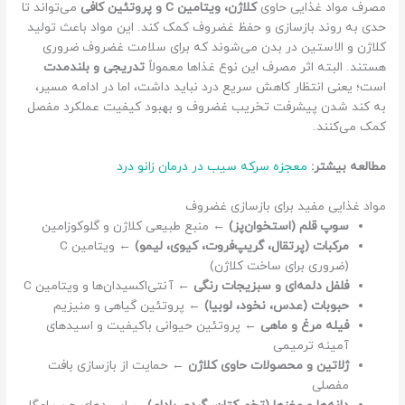
مصرف مواد غذایی حاوی
کلاژن، ویتامین C و پروتئین کافی
می‌تواند تا
حدی به روند بازسازی و حفظ غضروف کمک کند. این مواد باعث تولید
کلاژن و الاستین در بدن می‌شوند که برای سلامت غضروف ضروری‌
هستند. البته اثر مصرف این نوع غذاها معمولاً
تدریجی و بلندمدت
است؛ یعنی انتظار کاهش سریع درد نباید داشت، اما در ادامه مسیر،
به کند شدن پیشرفت تخریب غضروف و بهبود کیفیت عملکرد مفصل
کمک می‌کنند.
مطالعه بیشتر:
معجزه سرکه سیب در درمان زانو درد
مواد غذایی مفید برای بازسازی غضروف
سوپ قلم (استخوان‌پز)
← منبع طبیعی کلاژن و گلوکوزامین
مرکبات (پرتقال، گریپ‌فروت، کیوی، لیمو)
← ویتامین C
(ضروری برای ساخت کلاژن)
فلفل دلمه‌ای و سبزیجات رنگی
← آنتی‌اکسیدان‌ها و ویتامین C
حبوبات (عدس، نخود، لوبیا)
← پروتئین گیاهی و منیزیم
فیله مرغ و ماهی
← پروتئین حیوانی باکیفیت و اسیدهای
آمینه ترمیمی
ژلاتین و محصولات حاوی کلاژن
← حمایت از بازسازی بافت
مفصلی