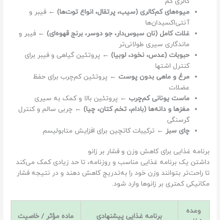
کالری کم
میوه‌های کم‌کالری (سیب، پرتقال، انواع توت‌ها)
← فیبر و
آنتی‌اکسیدان‌ها
غلات کامل (نان سبوس‌دار، جو دوسر، برنج قهوه‌ای)
← فیبر و
ماندگاری سیری طولانی‌تر
حبوبات (عدس، نخود، لوبیا)
← پروتئین گیاهی و فیبر برای
کنترل اشتها
مرغ و ماهی بدون پوست
← پروتئین کم‌چرب برای حفظ
عضلات
ماست یونانی کم‌چرب
← پروتئین بالا و کمک به سیری
مغزها و دانه‌ها (بادام، تخم کتان، چیا)
← چربی سالم و کنترل
گرسنگی
چای سبز
← ترکیبات کاتچین برای افزایش متابولیسم
برنامه غذایی برای کاهش وزن و فشار بر زانو
داشتن یک برنامه غذایی مناسب و روزنامه، تا حد زیادی کمک می‌کند
تا راحت‌تر بتوانند وزن خود را به‌تدریج کاهش دهند و در نتیجه فشار
مکانیکی کمتری بر زانوها وارد شود.
وعده
برنامه غذایی پیشنهادی
ماده مؤثر / خاصیت