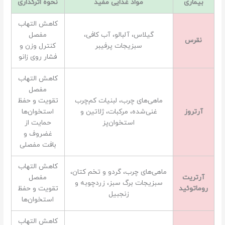
بیماری
مواد غذایی مفید
نحوه اثرگذاری
کاهش التهاب
گیلاس، آلبالو، آب کافی،
مفصل
نقرس
سبزیجات پرفیبر
کنترل وزن و
فشار روی زانو
کاهش التهاب
مفصل
ماهی‌های چرب، لبنیات کم‌چرب
تقویت و حفظ
آرتروز
غنی‌شده، مرکبات، ژلاتین و
استخوان‌ها
استخوان‌پز
حمایت از
غضروف و
بافت مفصلی
کاهش التهاب
ماهی‌های چرب، گردو و تخم کتان،
آرتریت
مفصل
سبزیجات برگ سبز، زردچوبه و
روماتوئید
تقویت و حفظ
زنجبیل
استخوان‌ها
کاهش التهاب