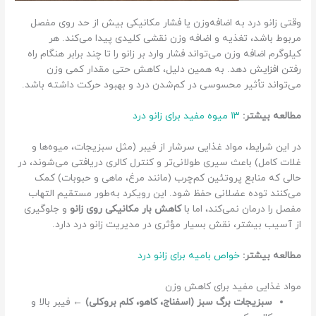
وقتی زانو درد به اضافه‌وزن یا فشار مکانیکی بیش از حد روی مفصل
مربوط باشد، تغذیه و اضافه وزن نقشی کلیدی پیدا می‌کند. هر
کیلوگرم اضافه وزن می‌تواند فشار وارد بر زانو را تا چند برابر هنگام راه
رفتن افزایش دهد. به همین دلیل، کاهش حتی مقدار کمی وزن
می‌تواند تأثیر محسوسی در کم‌شدن درد و بهبود حرکت داشته باشد.
مطالعه بیشتر:
۱۳ میوه مفید برای زانو درد
در این شرایط، مواد غذایی سرشار از فیبر (مثل سبزیجات، میوه‌ها و
غلات کامل) باعث سیری طولانی‌تر و کنترل کالری دریافتی می‌شوند، در
حالی که منابع پروتئین کم‌چرب (مانند مرغ، ماهی و حبوبات) کمک
می‌کنند توده عضلانی حفظ شود. این رویکرد به‌طور مستقیم التهاب
مفصل را درمان نمی‌کند، اما با
کاهش بار مکانیکی روی زانو
و جلوگیری
از آسیب بیشتر، نقش بسیار مؤثری در مدیریت زانو درد دارد.
مطالعه بیشتر:
خواص بامیه برای زانو درد
مواد غذایی مفید برای کاهش وزن
سبزیجات برگ سبز (اسفناج، کاهو، کلم بروکلی)
← فیبر بالا و