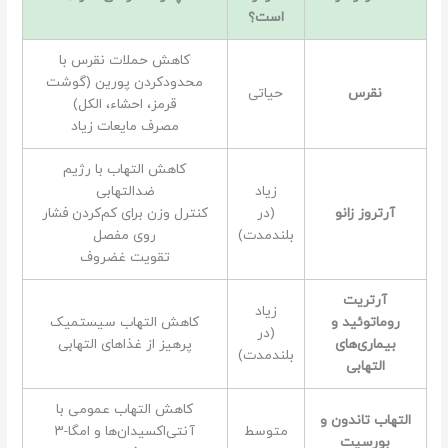
است؟
کاهش حملات نقرس با
محدودکردن پورین (گوشت
نقرس
حیاتی
قرمز، احشاء، الکل)
مصرف مایعات زیاد
کاهش التهاب با رژیم
زیاد
ضدالتهابی
آرتروز زانو
(در
کنترل وزن برای کم‌کردن فشار
بلندمدت)
روی مفصل
تقویت غضروف
آرتریت
زیاد
روماتوئید و
کاهش التهاب سیستمیک
(در
بیماری‌های
پرهیز از غذاهای التهابی
بلندمدت)
التهابی
کاهش التهاب عمومی با
التهاب تاندون و
متوسط
آنتی‌اکسیدان‌ها و امگا-۳
بورسیت