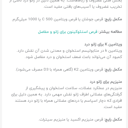
بخش اصلی غضروف و رباط‌هاست. به همین دلیل در زانو درد ناشی از
تخریب غضروف یا آسیب‌های بافتی مفید است.
مکمل رایج:
قرص جوشان یا قرص ویتامین C 500 یا 1000 میلی‌گرم.
مطالعه بیشتر:
قرص استئوکینون برای زانو و مفاصل
ویتامین K برای زانو درد
ویتامین k در متابولیسم استخوان و معدنی شدن آن نقش دارد.
کمبود آن می‌تواند باعث ضعف استخوان و درد مفاصل شود.
مکمل رایج:
قرص ویتامین K2 (گاهی همراه با D3 مصرف می‌شود).
منیزیم برای زانو درد
منیزیم در عملکرد عضلات، سلامت استخوان و پیشگیری از
گرفتگی‌های عضلانی اطراف زانو نقش مهمی دارد. به همین دلیل برای
افرادی که دچار اسپاسم یا دردهای عضلانی همراه با زانو درد هستند
مفید است.
مکمل رایج:
قرص منیزیم اکسید یا منیزیم سیترات.