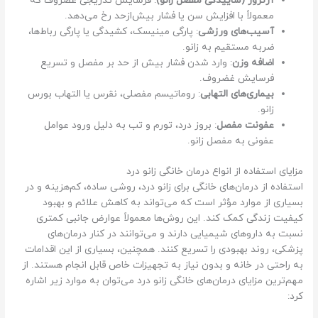
آرتروز (ساییدگی مفصل زانو)
: فرسایش تدریجی غضروف که
معمولاً با افزایش سن یا فشار بیش‌ازحد رخ می‌دهد.
آسیب‌های ورزشی
: پارگی مینیسک، کشیدگی یا پارگی رباط‌ها،
ضربه مستقیم به زانو.
اضافه وزن
: وارد شدن فشار بیش از حد بر مفصل و تسریع
فرسایش غضروف.
بیماری‌های التهابی
: روماتیسم مفصلی، نقرس یا التهاب بورس
زانو.
عفونت مفصل
: بروز درد، تورم و تب به دلیل ورود عوامل
عفونی به مفصل زانو.
مزایای استفاده از انواع درمان خانگی زانو درد
استفاده از درمان‌های خانگی برای زانو درد، روشی ساده، کم‌هزینه و در
بسیاری از موارد مؤثر است که می‌تواند به کاهش علائم و بهبود
کیفیت زندگی کمک کند. این روش‌ها معمولاً عوارض جانبی کمتری
نسبت به داروهای شیمیایی دارند و می‌توانند در کنار درمان‌های
پزشکی، روند بهبودی را تسریع کنند. همچنین، بسیاری از این اقدامات
به راحتی در خانه و بدون نیاز به تجهیزات خاص قابل انجام هستند. از
مهم‌ترین مزایای درمان‌های خانگی زانو درد می‌توان به موارد زیر اشاره
کرد: