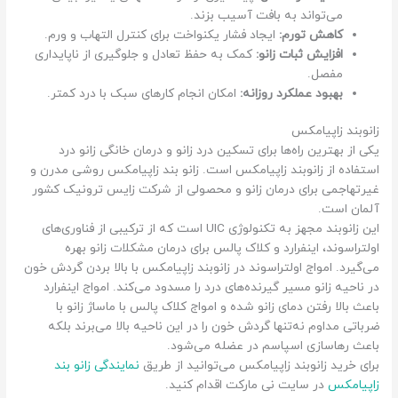
می‌تواند به بافت آسیب بزند.
کاهش تورم:
ایجاد فشار یکنواخت برای کنترل التهاب و ورم.
افزایش ثبات زانو:
کمک به حفظ تعادل و جلوگیری از ناپایداری
مفصل.
بهبود عملکرد روزانه:
امکان انجام کارهای سبک با درد کمتر.
زانوبند زاپیامکس
یکی از بهترین راه‌ها برای تسکین درد زانو و درمان خانگی زانو درد
استفاده از زانوبند زاپیامکس است. زانو بند زاپیامکس روشی مدرن و
غیرتهاجمی برای درمان زانو و محصولی از شرکت زایس ترونیک کشور
آلمان است.
این زانوبند مجهز به تکنولوژی UIC است که از ترکیبی از فناوری‌های
اولتراسوند، اینفرارد و کلاک پالس برای درمان مشکلات زانو بهره
می‌گیرد. امواج اولتراسوند در زانوبند زاپیامکس با بالا بردن گردش خون
در ناحیه زانو مسیر گیرنده‌های درد را مسدود می‌کند. امواج اینفرارد
باعث بالا رفتن دمای زانو شده و امواج کلاک پالس با ماساژ زانو با
ضرباتی مداوم نه‌تنها گردش خون را در این ناحیه بالا می‌برند بلکه
باعث رهاسازی اسپاسم در عضله می‌شود.
برای خرید زانوبند زاپیامکس می‌توانید از طریق
نمایندگی زانو بند
زاپیامکس
در سایت نی مارکت اقدام کنید.