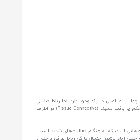
ر رباط اصلی در زانو وجود دارد‌. اما رباط صلیبی
چرخش و حرکت رو به جلو ساق پا (استخوان ساق پا) را کنترل می‌کند. رباط‌ها یا لیگامان‌ها، نوارهایی از بافت کشسان محکم یا بافت همبند (Tissue Connective) در اطراف
باط‌هایی است که به هنگام فعالیت‌های شدید آسیب
 به پارگی ACL معروف است. اگر نیروی اعمال شده خیلی زیاد باشد، احتمال پارگی رباط طرفی داخلی و