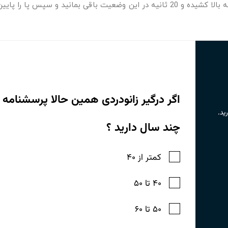
صورت حلقه بیاندازید. سپس پا را به کمک ملحفه به بالا کشیده و 20 ثانیه در این وضعیت