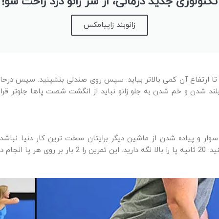
تکنولوژی جدید درمانی، از شر زانو درد راحت شو!
زانوبند زاپیامکس
تا ارتفاع آن کمی بالاتر بیاید. سپس روی صندلی بنشینید. سپس درحالی
د شدن و خم شدن به جلو زانو نباید از انگشت شصت پاها جلوتر قرار 
ار و پیاده شدن از ماشین دیگر برایتان سخت ترین کار دنیا نباشد. 
جام دهید.