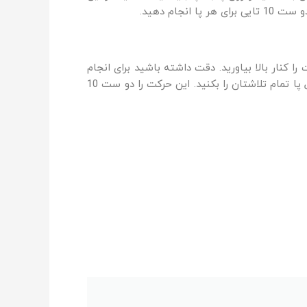
ام دهید.
 کنار بالا بیاورید. دقت داشته باشید برای انجام
صحیح حرکت باید عضلات پا را منقبض کنید. پای راست را به مدت 3 ثانیه بالا نگه دارید و در صورت عدم توانایی در کنترل پا تمام تلاشتان را بکنید. این حرکت را دو ست 10