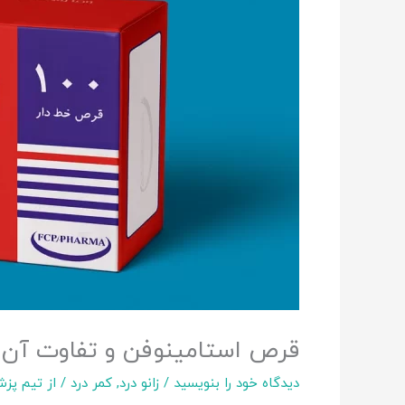
قرص استامینوفن و تفاوت آن ب
دیدگاه‌ خود را بنویسید
/
زانو درد
,
کمر درد
/ از
تیم پزش