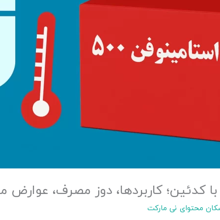
ا کدئین؛ کاربردها، دوز مصرف، عوارض م
کان محتوای نی مارکت