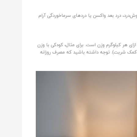
ش‌درد، درد بعد واکسن یا دردهای سرماخوردگی آرام
اس وزن آنها تعیین می‌شود، نه فقط سن. معمولاً مقدار مناسب بین ۱۰ تا ۱۵ میلی‌گرم به ازای هر کیلوگرم وزن است. برای مثال، کودکی با وزن
 کند؛ یعنی معمولاً یک قرص ۱۶۰ میلی‌گرمی یا کمی بیشتر (با کمک شربت). توجه داشته باشید که مصرف روزانه