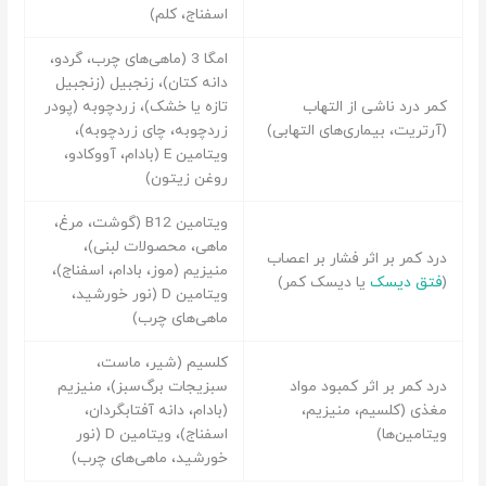
اسفناج، کلم)
امگا 3 (ماهی‌های چرب، گردو،
دانه کتان)، زنجبیل (زنجبیل
کمر درد ناشی از التهاب
تازه یا خشک)، زردچوبه (پودر
(آرتریت، بیماری‌های التهابی)
زردچوبه، چای زردچوبه)،
ویتامین E (بادام، آووکادو،
روغن زیتون)
ویتامین B12 (گوشت، مرغ،
ماهی، محصولات لبنی)،
درد کمر بر اثر فشار بر اعصاب
منیزیم (موز، بادام، اسفناج)،
(
فتق دیسک
یا دیسک کمر)
ویتامین D (نور خورشید،
ماهی‌های چرب)
کلسیم (شیر، ماست،
درد کمر بر اثر کمبود مواد
سبزیجات برگ‌سبز)، منیزیم
مغذی (کلسیم، منیزیم،
(بادام، دانه آفتابگردان،
ویتامین‌ها)
اسفناج)، ویتامین D (نور
خورشید، ماهی‌های چرب)