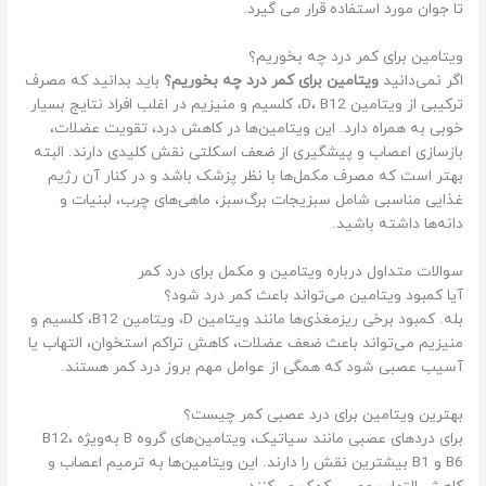
تا جوان مورد استفاده قرار می گیرد.
ویتامین برای کمر درد چه بخوریم؟
اگر نمی‌دانید
ویتامین برای کمر درد چه بخوریم؟
باید بدانید که مصرف
ترکیبی از ویتامین D، B12، کلسیم و منیزیم در اغلب افراد نتایج بسیار
خوبی به همراه دارد. این ویتامین‌ها در کاهش درد، تقویت عضلات،
بازسازی اعصاب و پیشگیری از ضعف اسکلتی نقش کلیدی دارند. البته
بهتر است که مصرف مکمل‌ها با نظر پزشک باشد و در کنار آن رژیم
غذایی مناسبی شامل سبزیجات برگ‌سبز، ماهی‌های چرب، لبنیات و
دانه‌ها داشته باشید.
سوالات متداول درباره ویتامین و مکمل برای درد کمر
آیا کمبود ویتامین می‌تواند باعث کمر درد شود؟
بله. کمبود برخی ریزمغذی‌ها مانند ویتامین D، ویتامین B12، کلسیم و
منیزیم می‌تواند باعث ضعف عضلات، کاهش تراکم استخوان، التهاب یا
آسیب عصبی شود که همگی از عوامل مهم بروز درد کمر هستند.
بهترین ویتامین برای درد عصبی کمر چیست؟
برای دردهای عصبی مانند سیاتیک، ویتامین‌های گروه B به‌ویژه B12،
B6 و B1 بیشترین نقش را دارند. این ویتامین‌ها به ترمیم اعصاب و