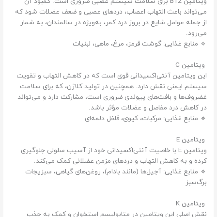
ویتامین B12 برای سلامت سیستم عصبی ضروری است. کمبود آن
می‌تواند باعث التهاب اعصاب، دردهای عصبی و ضعف عضلات شود که
از جمله عوامل شایع در بروز درد کمر، به‌ویژه در سالمندان، به شمار
می‌رود.
🔹 منابع غذایی: گوشت قرمز، مرغ، ماهی، لبنیات
ویتامین C
این ویتامین آنتی‌اکسیدانی قوی است که در کاهش التهاب و تقویت
سیستم ایمنی نقش دارد. همچنین در تولید کلاژن، که برای سلامت
غضروف‌ها و بافت‌های پیوندی ضروری است، مشارکت دارد و می‌تواند
در کاهش درد مفاصل و عضلات مؤثر باشد.
🔹 منابع غذایی: مرکبات، کیوی، فلفل دلمه‌ای
ویتامین E
ویتامین E با خاصیت آنتی‌اکسیدانی خود از آسیب سلولی جلوگیری
کرده و به کاهش التهاب و دردهای مزمن عضلانی کمک می‌کند.
🔹 منابع غذایی: آجیل‌ها (مانند بادام)، روغن‌های گیاهی، سبزیجات
برگ‌سبز
ویتامین K
نقش اصلی این ویتامین در متابولیسم استخوان و کمک به جذب