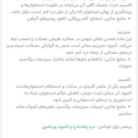
کلسیم است. مصرف کافی آن می‌تواند در تقویت استخوان‌ها و
پیشگیری از پوکی استخوان که یکی از علل درد کمر است، مؤثر باشد.
🔹 منابع غذایی: اسفناج، کلم بروکلی، کاهو، روغن‌های گیاهی
منیزیم
این ماده معدنی نقش مهمی در عملکرد طبیعی عضلات و اعصاب ایفا
می‌کند. کمبود منیزیم ممکن است منجر به گرفتگی عضلات، اسپاسم و
دردهای عضلانی از جمله درد کمر شود.
🔹 منابع غذایی: دانه‌ها و مغزها (مانند بادام)، سبزیجات برگ‌سبز،
حبوبات
کلسیم
کلسیم یکی از عناصر کلیدی در ساخت و استحکام استخوان‌هاست.
کمبود آن ممکن است موجب کاهش تراکم استخوان، ابتلا به
استئوپروز و دردهای استخوانی و کمری شود.
🔹 منابع غذایی: لبنیات، سبزیجات برگ‌سبز، ماهی‌های کوچک مانند
ساردین
بیشتر برای خواندن :
درد پاشنه پا و کمبود ویتامین