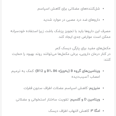
شل‌کننده‌های عضلانی برای کاهش اسپاسم
داروهای ضد درد عصبی در موارد شدید
مصرف این داروها باید با تجویز پزشک باشد، زیرا استفاده خودسرانه
ممکن است عوارض جدی ایجاد کند.
مکمل‌های مفید برای پارگی دیسک کمر
در کنار درمان دارویی، برخی مکمل‌ها می‌توانند روند بهبود را حمایت
کنند:
ویتامین‌های گروه B (به‌ویژه B1، B6 و B12):
کمک به ترمیم
اعصاب آسیب‌دیده
منیزیم:
کاهش اسپاسم عضلات اطراف ستون فقرات
ویتامین D و کلسیم:
تقویت ساختار استخوانی و عضلانی
امگا ۳:
کاهش التهاب اطراف دیسک