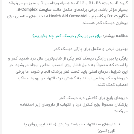
گروه B، به‌ویژه B1، B6 و B12، به همراه ویتامین D و منیزیم می‌تواند
بسیار مؤثر باشد. برخی برندهای مکمل مانند
سایمت B-Complex
،
مگاویت +D و کلسیم
یا
Health Aid OsteoAid
انتخاب‌های مناسبی برای
بیماران دیسک کمر هستند.
مطالعه بیشتر:
برای بیرون‌زدگی دیسک کمر چه بخوریم؟
بهترین قرص و مکمل برای پارگی دیسک کمر
پارگی یا بیرون‌زدگی دیسک کمر یکی از شایع‌ترین علل درد شدید کمر و
پا است که معمولاً به دلیل فشار روی اعصاب نخاعی ایجاد می‌شود. در
این شرایط، درمان اصلی باید تحت نظر پزشک انجام شود، اما برخی
داروها و مکمل‌ها می‌توانند به کاهش درد، التهاب و بهبود عملکرد
اعصاب کمک کنند.
داروهای رایج برای کاهش درد دیسک کمر
پزشکان معمولاً برای کنترل درد و التهاب از داروهای زیر استفاده
می‌کنند:
داروهای ضدالتهاب غیراستروئیدی (مانند ایبوپروفن یا
ناپروکسن)