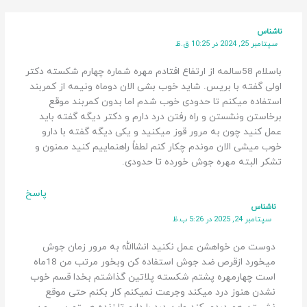
ناشناس
سپتامبر 25, 2024 در 10:25 ق.ظ
باسلام 58سالمه از ارتفاع افتادم مهره شماره چهارم شکسته دکتر
اولی گفته با بریس. شاید خوب بشی الان دوماه ونیمه از کمربند
استفاده میکنم تا حدودی خوب شدم اما بدون کمربند موقع
برخاستن ونشستن و راه رفتن درد دارم و دکتر دیگه گفته باید
عمل کنید چون به مرور قوز میکنید و یکی دیگه گفته با دارو
خوب میشی الان موندم چکار کنم لطفاً راهنماییم کنید ممنون و
تشکر البته مهره جوش خورده تا حدودی.
پاسخ
ناشناس
سپتامبر 24, 2025 در 5:26 ب.ظ
دوست من خواهشن عمل نکنید انشاالله به مرور زمان جوش
میخورد ازقرص ضد جوش استفاده کن وبخور مرتب من 18ماه
است چهارمهره پشتم شکسته پلاتین گذاشتم بخدا قسم خوب
نشدن هنوز درد میکند وجرعت نمیکنم کار بکنم حتی موقع