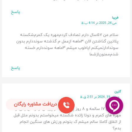
پاسخ
فریبا
می 24, 2025 در 4:14 ب.ظ
سلام من ۵۷سال دارم تصادف کردم‌مهره یک کمرم‌شکسته
پلاتین گذاشتن الان ۳ماهه ازعمل م گذشته سونددارم بدون
سوندادارنمیکنم ایاخوب میشم ۳ماهه سونددارم خسته
شدم‌ممنون‌ازشما
پاسخ
آذین
جولای 19, 2024 در 2:51 ق.ظ
دریافت مشاوره رایگان
سلام من ۱۷ سالمه و ۸ روز پیش بخاطر پریدن از ارتفاع یکی از
مهره های کمرم و دوتا زائده شکسته میخواستم بدونم مثل قبل
از اتفاق کاملا سالم میشم ک بتونم ورزش های سنگین انجام
بدم؟