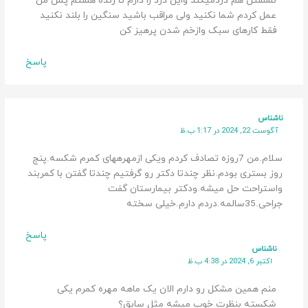
نشستن هم دردمیکند واین درد را دارم تا زنده هستم پس من
عمل کردم شما نکنید ولی مراقب باشید سنگین را بلند نکنید
فقط کارهای سبک وازخم شدن پرهیز کن
پاسخ
ناشناس
آگوست 22, 2024 در 1:17 ب.ظ
سلام.من 7روزه تصادف کردم ویکی ازمهرههای کمرم شکسه.پنج
روز بستری بودم.نظر چندتا دکتر رو گرفتیم چندتا گفتن با کمربند
واستراحت حل میشه.ودکتر بیمارستان گفت
جراحی.35سالمه.دردم دارم.خیلی سخته
پاسخ
ناشناس
اکتبر 6, 2024 در 4:38 ب.ظ
منم همین مشکل رو دارم الان یک ماهه مهره کمرم یکی
شکسته بنظرت خوب میشه مثل سابق؟