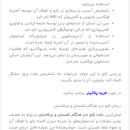
استفاده می‌شود.
تشخیص آسیب و بیماری در زانو و اطراف آن توسط آهنربا،
فرکانس رادیویی و کامپیوتر که MRI نام دارد.
سی تی اسکن از اندام‌های بدن توسط اشعه ایکس و فناوری
کامپیوتری که اسکن توموگرافی کامپیوتری نام دارد.
استفاده از آرتروسکوپی در شرایطی‌که استخوان
آسیب‌دیده یا تومور در آن ناحیه ایجاد شده است.
تصویر‌برداری هسته‌ای توسط ماده رادیو‌اکتیو که فعالیت
استخوانی و خون‌رسانی را نشان می‌دهد. این آزمایش اسکن
استخوان نوکلئید نام دارد.
بررسی زانو‌ با این موارد می‌تواند به تشخیص علت بروز مشکل
کمک کند بنابراین، آن را جدی بگیرید.
در مورد
خرید پلاتینر
بیشتر بدانید
درمان زانو درد هنگام نشستن و برخاستن
اصلی‌ترین
علت زانو درد هنگام نشستن و برخاستن
مربوط‌ به ضعیف
بودن عضلات و استخوان‌های پا، ضربه دیدن کاسه زانو یا اطراف آن
و نحوه غلط نشستن است. خوشبختانه این عارضه قابل درمان است