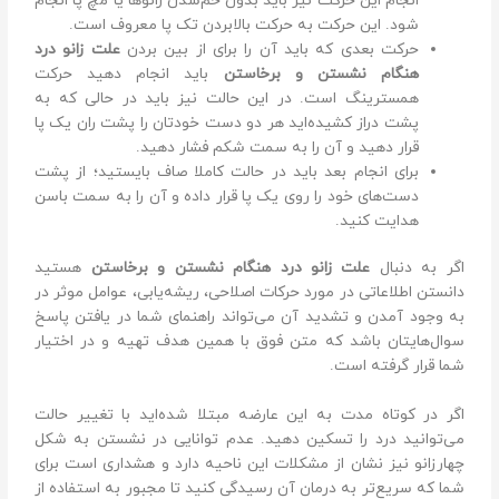
انجام این حرکت نیز باید بدون خم‌شدن زانو‌ها یا مچ پا انجام
شود. این حرکت به حرکت بالا‌بردن تک پا معروف است.
حرکت بعدی که باید آن را برای از بین بردن
علت زانو درد
هنگام نشستن و برخاستن
باید انجام دهید حرکت
همسترینگ است. در این حالت نیز باید در حالی که به
پشت دراز کشیده‌اید هر دو دست خودتان را پشت ران یک پا
قرار دهید و آن را به سمت شکم فشار دهید.
برای انجام بعد باید در حالت کاملا صاف بایستید؛ از پشت
دست‌های خود را روی یک پا قرار داده و آن را به سمت باسن
هدایت کنید.
اگر به دنبال
علت زانو درد هنگام نشستن و برخاستن
هستید
دانستن اطلاعاتی در مورد حرکات اصلاحی، ریشه‌یابی، عوامل موثر در
به وجود آمدن و تشدید آن می‌تواند راهنمای شما در یافتن پاسخ
سوال‌هایتان باشد که متن فوق با همین هدف تهیه و در اختیار
شما قرار گرفته است.
اگر در کوتاه مدت به این عارضه مبتلا شده‌اید با تغییر حالت
می‌توانید درد را تسکین دهید. عدم توانایی در نشستن به شکل
چهار‌زانو نیز نشان از مشکلات این ناحیه دارد و هشداری است برای
شما که سریع‌تر به درمان آن رسیدگی کنید تا مجبور به استفاده از