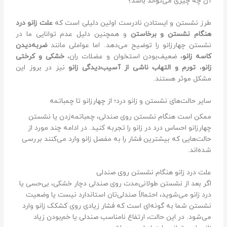
آن چه چیزی می‌تواند باشد؟
طرز نشستن و ایستادن نا‌درست اولین دلیلی است که
علت زانو درد
هنگام نشستن و برخاستن
و همچنین دلیل عدم توانایی ما در
نشستن چهار‌زانو را توضیح می‌دهد. اما عواملی مانند
ضربه‌دیدن
کاسه زانو
، ضعیف‌بودن استخوان و عضلات ران،
خشکی و کرختی
زانو
،
تورم و التهاب ناشی از آسیب‌دیدگی زانو
نیز در بروز این
مشکل موثر هستند.
سایر حالت‌های نشستن و زانو درد؛ از چهارزانو تا چمباتمه
ممکن است هنگام نشستن روی صندلی، چمباتمه‌زدن یا نشستن
چهارزانو احساس درد در زانو را تجربه کنید. در ادامه چند مورد از
حالت‌هایی که بیشترین فشار را به مفصل زانو وارد می‌کنند بررسی
شده‌اند.
علت درد زانو هنگام نشستن روی صندلی
اگر بعد از نشستن طولانی‌مدت روی صندلی دچار خشکی، بی‌حسی یا
درد زانو می‌شوید، احتمالاً صندلی‌تان استاندارد نیست یا وضعیت
نشستن شما به گونه‌ای است که فشار زیادی روی کشکک زانو وارد
می‌شود. در این حالت، ارتفاع نامناسب صندلی یا خم‌بودن زیاد