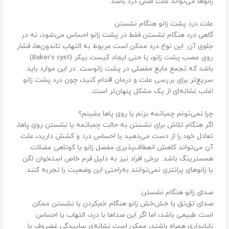
زانوها می‌تواند علت اصلی درد باشد.
علت درد پشت زانو هنگام نشستن
گاهی درد هنگام نشستن فقط در پشت زانو احساس می‌شود، نه در
جلوی آن. این نوع درد ممکن است مربوط به التهاب تاندون‌ها، فشار
روی عصب پشت زانو، یا حتی ایجاد کیست بیکر (Baker’s cyst)
باشد که تجمع مایع مفصلی در پشت زانوست. در این موارد باید
سریع‌تر برای بررسی علت و درمان اقدام کنید، چون درد پشت زانو
اغلب نشانه‌ای از یک مشکل پنهان‌تر است.
چرا نمی‌تونم چمباتمه بزنم یا روی پاها بشینم؟
اگر هنگام تلاش برای نشستن به حالت چمباتمه یا نشستن روی پاها،
تعادل خود را از دست می‌دهید یا احساس درد و کشش دارید، علت
آن می‌تواند کاهش انعطاف‌پذیری مفصل زانو یا کوتاهی عضلات
همسترینگ باشد. برخی افراد نیز به دلیل فرم خاص استخوان لگن
یا زانوهای پرانتزی نمی‌توانند به‌راحتی این وضعیت را تجربه کنند.
صدای زانو هنگام نشستن
صدای تق‌تق یا خش‌خش زانو هنگام خم‌کردن یا نشستن ممکن
است طبیعی باشد، اما اگر این صداها با درد، التهاب یا احساس
ناپایداری همراه باشند، ممکن است نشانه‌ی ساییدگی غضروف یا