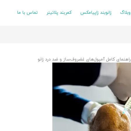
وبلاگ
زانوبند زاپیامکس
کمربند پلاتینر
تماس با ما
راهنمای کامل آمپول‌های غضروف‌ساز و ضد درد زانو