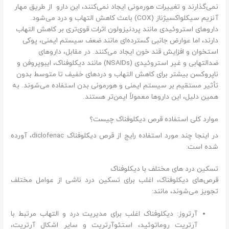
نمی‌گذارند و تغییرات هورمونی ایجاد نمی‌کنند، این دارو از طریق مهار
آنزیم سیکلواکسیژناز (COX) باعث کاهش التهاب و درد می‌شود.
داروهای استروئیدی مانند پردنیزولون اثرات قوی‌تری بر کاهش التهاب
دارند، اما عوارض جانبی گسترده‌ای مانند ضعف سیستم ایمنی، پوکی
استخوان و افزایش قند خون ایجاد می‌کنند. در مقابل، داروهای
ضدالتهابی و غیر استروئیدی (NSAIDs) مانند دیکلوفناک، ایبوپروفن و
ناپروکسن بیشتر برای کاهش التهاب و دردهای خفیف تا متوسط بدون
تأثیر مستقیم بر سیستم ایمنی و هورمونی بدن استفاده می‌شوند. به
همین دلیل، این داروها معمولاً ایمن‌تر هستند.
موارد کلی استفاده قرص دیکلوفناک چیست؟
در اینجا چند مورد استفاده رایج از قرص دیکلوفناک diclofenac، آورده
شده است:
تسکین درد های مختلف با دیکلوفناک
قرص‌های دیکلوفناک، اغلب برای تسکین درد ناشی از عوامل مختلف
تجویز می‌شوند، مانند:
آرتروز: دیکلوفناک اغلب برای مدیریت درد و التهاب مرتبط با
آرتریت روماتوئید، استئوآرتریت و سایر اشکال آرتریت،