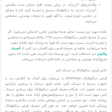
واکنش‌های آلرژیک: در برخی موارد، افراد ممکن است واکنش
آلرژیک شدید به
دیکلوفناک سدیم
را تجربه کنند که با مشکل
در تنفس، تورم صورت یا گلو، کهیر یا بثورات پوستی، مشخص
می‌شود.
نکته مهم: این لیست شامل همه عوارض جانبی احتمالی نمی‌شود. اگر
پس از مصرف قرص دیکلوفناک سدیم 100، علائم غیرعادی یا مداومی
را تجربه کردید، بسیار مهم است که فوراً به پزشک خود اطلاع دهید.
شما می‌توانید علاوه بر مصرف قرص برای کاهش درد کمر، از
کمربند
پلاتینر
نیز استفاده کنید. این وسیله یک کمربند طبی است که بدون
هیچ‌گونه عوارضی و به‌راحتی در خانه قابل استفاده می‌باشد.
تاثیر قرص دیکلوفناک بر دیسک کمر
قرص دیکلوفناک diclofenac را می‌توان برای کمک به کاهش درد و
التهاب مرتبط با دیسک کمر، مانند فتق دیسک یا بیماری دژنراتیو
دیسک، تجویز کرد. هنگام مصرف قرص دیکلوفناک برای بیماری دیسک
کمر، مهم است که از دوز و دستورالعمل‌های ارائه شده مطابق با نظر
پزشک باشد. دوز مناسب بر اساس عواملی مانند شدت علائم و سابقه
پزشکی شما تعیین خواهد شد. به طور کلی مصرف قرص دیکلوفناک
همراه با غذا برای به حداقل رساندن خطر عوارض گوارشی، توصیه