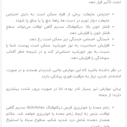
تحت تأثیر قرار دهد:
احتباس مایعات: برخی از افراد ممکن است به دلیل احتباس
مایعات دچار تورم در دست ها، پاها، مچ پا یا ساق پا شوند.
فشار خون بالا: دیکلوفناک سدیم گاهی اوقات می‌تواند سطح
فشار خون را افزایش دهد.
خستگی: احساس خستگی نیز ممکن است رخ دهد.
افزایش حساسیت به نور خورشید: ممکن است پوست شما را
نسبت به نور خورشید حساس‌تر کند و در نتیجه خطر آفتاب
سوختگی را افزایش دهد.
در نظر داشته باشید که این عوارض جانبی شدیدتر هستند و در صورت
ادامه‌دار شدن، نیاز به مراقبت فوری پزشکی دارند.
برخی عوارض نیز بسیار نادر بوده، اما در صورت بروز، شدت بیشتری
دارند؛ از جمله:
زخم معده یا خونریزی: قرص دیکلوفناک diclofenac سدیم گاهی
اوقات، منجر به ایجاد زخم معده یا خونریزی خواهد شد. علائم
هشدار دهنده شامل درد شدید شکم، مدفوع سیاه یا استفراغ
خونی است.