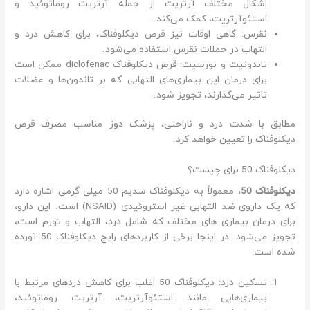
اشکال مختلف آرتریت از جمله آرتریت روماتوئید و
استئوآرتریت، کمک می‌کند.
نقرس: گاهی اوقات نیز قرص دیکلوفناک، برای کاهش درد و
التهاب در حملات نقرس استفاده می‌شود.
تاندونیت و بورسیت: قرص دیکلوفناک diclofenac ممکن است
برای درمان این بیماری‌های التهابی که بر تاندون‌ها و عضلات
تاثیر می‌گذارند، تجویز شود.
مطابق با شدت درد و ناراحتی، پزشک دوز مناسب مصرف قرص
دیکلوفناک را تعیین خواهد کرد.
دیکلوفناک 50 برای چیست؟
دیکلوفناک 50
، معمولاً به دیکلوفناک سدیم 50 میلی گرمی اشاره دارد
که یک داروی ضد التهابی غیر استروئیدی (NSAID) است. این دارو،
برای درمان بیماری های مختلف که شامل درد، التهاب و تورم است،
تجویز می‌شود. در اینجا برخی از کاربردهای رایج دیکلوفناک 50 آورده
شده است:
تسکین درد: دیکلوفناک 50 اغلب برای کاهش دردهای مرتبط با
بیماری‌هایی مانند استئوآرتریت، آرتریت روماتوئید،