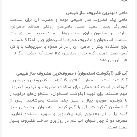
ماهی ؛ بهترین غضروف ساز طبیعی
ماهی یک غضروف ساز طبیعی بوده و مصرف آن برای سلامت
غضروف بسیار مفید است. ماهی‌های روغنی همانند ماهی‌تن،
ساردین و سالمون حاوی ویتامین‌ها و مواد معدنی ضروری برای
سلامت استخوان و غضروف همراه با اسیدهای چرب امگا 3 هستند.
برای استفاده بهتر از ماهی، آن را در فر همراه با سبزیجات یا با کره
کمی تفت دهید. کره حاوی ویتامین K2 است که جذب امگا 3 را
افزایش می دهد.
آب قلم (آبگوشت استخوان) ؛ معروف‌ترین غضروف ساز طبیعی
آبگوشت استخوان مملو از کلاژن، گلوکزامین، کندرویتین، پرولین و
گلوتامین است که همگی برای سلامت غضروف و ترمیم غضروف
مهم هستند. برای تهیه آبگوشت استخوان، استخوان‌های مرغوب را
با کرفس، هویج، پیاز و سیر چند ساعت بجوشانید. پس از
آماده‌شدن آبگوشت، آن را گرم کرده و به‌عنوان نوشیدنی میل
کنید یا از آن به‌عنوان پایه پخت‌وپز و سوپ استفاده نمایید.
مصرف دو تا چهار فنجان آب قلم در روز برای ساخت غضروف بسیار
مفید است.