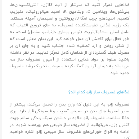
غذاهایی تمرکز کنید که سرشار از آب، کلاژن، آنتی‌اکسیدان‌ها،
پلی‌فنول‌ها، ویتامین C، ویتامین K، اسید هیالورونیک، منیزیم،
کلسیم، اسیدهای چرب امگا 3، پروتئین و اسیدهای آمینه هستند.
یک رژیم غذایی تقویت‌کننده غضروف، به جای ترویج التهاب که
عامل اصلی استئوآرتریت (نوعی بیماری دژنراتیو مفصل) است، به
طور فعال برای کاهش آن عمل خواهد کرد. این بدان معنی است که
از شکر، روغن و آرد تصفیه شده اجتناب کنید و به جای آن بر
مصرف طیف گسترده‌ای از غذاهای کامل تمرکز نمایید. در نظر داشته
باشید علاوه بر مواد غذایی استفاده از آمپول غضروف ساز هم
می‌تواند به درمان آرتروز کمک کرده و موجب تحریک رشد غضروف
جدید شود.
غذاهای غضروف ساز زانو کدام اند؟
غضروف زانو به این دلیل که وزن بدن را تحمل می‌کند، بیشتر از
سایر غضروف‌های بدن در معرض آسیب و فرسودگی قرار دارد. برای
حفظ سلامت غضروف زانو علاوه بر داشتن سبک زندگی سالم جهت
کنترل وزن، می‌توانید از غضروف ساز طبیعی هم بهره‌مند شوید. در
ادامه به انواع خوراکی‌‌های غضروف ساز طبیعی زانو اشاره خواهیم
کرد: