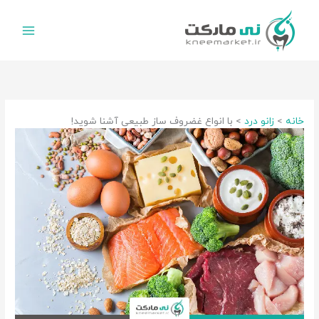
رش
ه
حتوا
خانه
زانو درد
با انواع غضروف ساز طبیعی آشنا شوید!