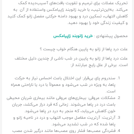
تحریک عضلات برای ترمیم و تقویت بافت‌های آسیب‌دیده کمک
می‌کند. به‌این‌ترتیب، با خرید زانوبند زاپیامکس واستفاده از آن به
کاهش التهاب، تسکین درد و بهبود دامنه حرکتی مفصل زانو کمک کنید
و کیفیت زندگی خود را بهبود دهید.
محصول پیشنهادی :
خرید زانوبند زاپیامکس
علت درد پاها از زانو به پایین هنگام خواب چیست ؟
علت درد پاها از زانو به پایین در شب ناشی از چندین دلیل مختلف
است. برخی از علل رایج عبارتند از:
سندروم پای بی‌قرار: این اختلال باعث احساس نیاز به حرکت
پاها، به ویژه در شب می‌شود و معمولاً با درد یا ناراحتی همراه
است.
مشکلات عروقی: بیماری‌های عروقی مانند بیماری شریان محیطی
باعث درد در پاها می‌شوند. زمانی که فرد دراز می‌کشد، جریان
خون کاهش می‌یابد، که منجر به درد در پاها می‌شود.
آرتریت: آرتریت مفاصل موجب التهاب و درد در ناحیه زانو و
پاها شده که در شب تشدید می‌شود.
فشردگی عصب‌ها: فشار روی عصب‌ها مانند درگیر شدن عصب