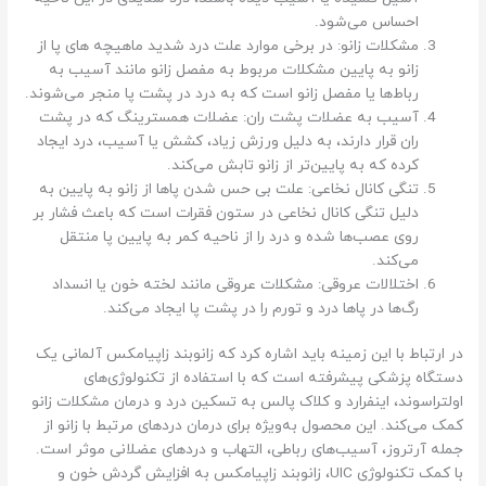
احساس می‌شود.
مشکلات زانو: در برخی موارد علت درد شدید ماهیچه های پا از
زانو به پایین مشکلات مربوط به مفصل زانو مانند آسیب به
رباط‌ها یا مفصل زانو است که به درد در پشت پا منجر می‌شوند.
آسیب به عضلات پشت ران: عضلات همسترینگ که در پشت
ران قرار دارند، به دلیل ورزش زیاد، کشش یا آسیب، درد ایجاد
کرده که به پایین‌تر از زانو تابش می‌کند.
تنگی کانال نخاعی: علت بی حس شدن پاها از زانو به پایین به
دلیل تنگی کانال نخاعی در ستون فقرات است که باعث فشار بر
روی عصب‌ها شده و درد را از ناحیه کمر به پایین پا منتقل
می‌کند.
اختلالات عروقی: مشکلات عروقی مانند لخته خون یا انسداد
رگ‌ها در پاها درد و تورم را در پشت پا ایجاد می‌کند.
در ارتباط با این زمینه باید اشاره کرد که زانوبند زاپیامکس آلمانی یک
دستگاه پزشکی پیشرفته است که با استفاده از تکنولوژی‌های
اولتراسوند، اینفرارد و کلاک پالس به تسکین درد و درمان مشکلات زانو
کمک می‌کند. این محصول به‌ویژه برای درمان دردهای مرتبط با زانو از
جمله آرتروز، آسیب‌های رباطی، التهاب و دردهای عضلانی موثر است.
با کمک تکنولوژی UIC، زانوبند زاپیامکس به افزایش گردش خون و