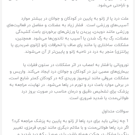
و ناراحتی می‌شود.
علت درد پا از زانو به پایین در کودکان و جوانان در بیشتر موارد
آسیب‌های ورزشی است. فشار زیاد به عضلات و مفاصل در فعالیت‌های
ورزشی مانند دویدن، پریدن یا ورزش‌های برخوردی باعث کشیدگی
عضلات، رگ به رگ شدن یا آسیب به تاندون‌ها می‌شود. همچنین،
مشکلات ساختاری پا مانند پای صاف یا انحرافات زانو (زانوی ضربدری یا
پرانتزی) منجر به درد در ناحیه زانو و پایین‌تر از آن می‌شوند.
نوروپاتی یا فشار به اعصاب در اثر مشکلات در ستون فقرات یا
بیماری‌های عصبی نیز در کودکان و جوانان درد ایجاد می‌کند. واریس و
مشکلات عروقی مانند ترومبوز وریدی که در کودکان کمتر شایع است،
در برخی موارد باعث درد و تورم در پاها می‌شود. در نهایت، مراجعه به
پزشک برای تشخیص دقیق و درمان مناسب در صورت بروز درد
طولانی‌مدت یا شدید ضروری است.
سوالات متداول
1.چه زمانی باید برای درد پاها از زانو به پایین به پزشک مراجعه کرد؟
اگر درد پاها طولانی‌مدت و با علائم دیگری مانند تورم، قرمزی، تغییر
رنگ یا مشکل در حرکت همراه باشد، یا در صورتی که درد شدید و