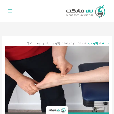
رش
ه
حتوا
خانه
زانو درد
علت درد پاها از زانو به پایین چیست ؟