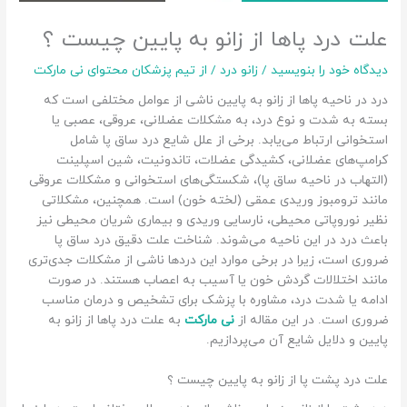
علت درد پاها از زانو به پایین چیست ؟
دیدگاه‌ خود را بنویسید
/
زانو درد
/ از
تیم پزشکان محتوای نی مارکت
درد در ناحیه پاها از زانو به پایین ناشی از عوامل مختلفی است که
بسته به شدت و نوع درد، به مشکلات عضلانی، عروقی، عصبی یا
استخوانی ارتباط می‌یابد. برخی از علل شایع درد ساق پا شامل
کرامپ‌های عضلانی، کشیدگی عضلات، تاندونیت، شین اسپلینت
(التهاب در ناحیه ساق پا)، شکستگی‌های استخوانی و مشکلات عروقی
مانند ترومبوز وریدی عمقی (لخته خون) است. همچنین، مشکلاتی
نظیر نوروپاتی محیطی، نارسایی وریدی و بیماری شریان محیطی نیز
باعث درد در این ناحیه می‌شوند. شناخت علت دقیق درد ساق پا
ضروری است، زیرا در برخی موارد این دردها ناشی از مشکلات جدی‌تری
مانند اختلالات گردش خون یا آسیب به اعصاب هستند. در صورت
ادامه یا شدت درد، مشاوره با پزشک برای تشخیص و درمان مناسب
ضروری است. در این مقاله از
نی مارکت
به علت درد پاها از زانو به
پایین و دلایل شایع آن می‌پردازیم.
علت درد پشت پا از زانو به پایین چیست ؟