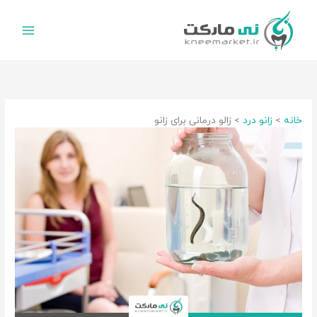
رش
ه
حتوا
خانه
زانو درد
زالو درمانی برای زانو