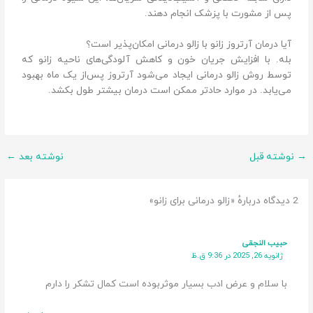
پس از مشورت با پزشک انجام دهند.
آیا درمان آرتروز زانو با زالو درمانی امکان‌پذیر است؟
بله. با افزایش جریان خون و کاهش آلودگی‌های ناحیه زانو که
توسط روش زالو درمانی ایجاد می‌شود آرتروز پس‌از یک ماه بهبود
می‌یابد. در موارد حاد‌تر ممکن است درمان بیشتر طول بکشد.
→
نوشته قبل
نوشته بعد
←
2 دیدگاه دربارهٔ «زالو درمانی برای زانو»
حبیب النجقی
ژانویه 26, 2025 در 9:36 ق.ظ
با سلام و عرض ادب بسیار موثربوده است کمال تشکر را دارم