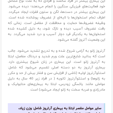
این بیماری بیشتر در افراد سالمند و افرادی که به علت نوع مشاغل
خود فعالیت‌های فیزیکی سنگین را انجام می‌دهند؛ دیده می‌شود.
این بیماری بیشتر در دست‌ها، لگن و ستون فقرات ایجاد میگردد.
اطراف تمام استخوان‌ها با لایه‌ای از غضروف پوشانده شده است.
وظیفه غضروف‌ها حمایت و محافظت از مفاصل است. زمانی که
بافت غضروف آسیب دیده و نازک شود، به دلیل کشیده شده
استخوان‌ها به یکدیگر فرد دچار آسیب و درد شدید می‌گردد. به
این وضعیت آتروز گفته می‌شود.
آرتروز زانو به آرامی شروع شده و به تدریج تشدید می‌شود. جالب
است که بدانید شایع‌ترین علت ورم شدید و دردناک مفاصل، ابتلا
به آرتروز زانو است. این بیماری در زنان شیوع بیشتری دارد.
بیماری آرتروز به دو دسته اصلی تقسیم می‌شود که شامل:
استئوآرتروز اولیه (ناشی از افزایش سن و فشار بیش از حد و مکرر
به زانوها) و استئوآرتروز ثانویه ( در افراد زیر 40 سال به دلیل
عواملی مانند: یائسگی زودرس، ابتلا به بیماری‌های متابولیک و
مادرزادی و ضربه سخت به زانو ایجاد می‌شود) است.
سایر عوامل مقصر ابتلا به بیماری آرتروز شامل: وزن زیاد،