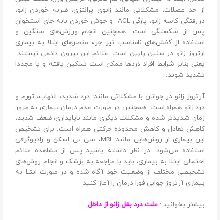
از حد عضلات، مشکلاتی مانند زانوی پرانتزی، ضربه خوردن زانو،
دررفتگی کاسه زانو، پارگی ACL و جوش خوردن نابه جای استخوان
پس از شکستگی است. همچنین انجام ورزش‌های سنگین و
استفاده از کفش‌های نامناسب نیز جزء مقصرهای ابتلا به بیماری
ارتروز زانو در سنین پایین است. علائم این بیرون دائمی نیستند.
یعنی بنابر شرایط افراد دردها ممکن است تسکین یافته و یا مجددا
تشدید شوند.
آرتروز زانو در جوانان با مشکلاتی مانند: درد شدید، التهاب، تورم و
درد زانو همراه است. همچنین در صورت عدم درمان بیماری به مرور
زمان شدیدتر شده و مشکلات دیگری مانند ناپایداری، ضعف شدید،
کاهش تعادل و کاهش محدوده حرکتی همراه است. برای تشخیص
این بیماری از روش‌هایی مانند: MRI، سی تی اسکن و رادیوگرافی
استفاده می‌شود. در نظر داشته باشید پس از مشاهده علائم
احتمالی ابتلا به بیماری، باید با مراجعه به پزشک و انجام روش‌های
تشخیصی مختلف از وضعیت خود آگاه شده و در صورت ابتلا به
بیماری آرتروز جوانی فورا درمان را آغاز کنید.
بیشتر بخوانید :
علت درد بغل زانو از داخل