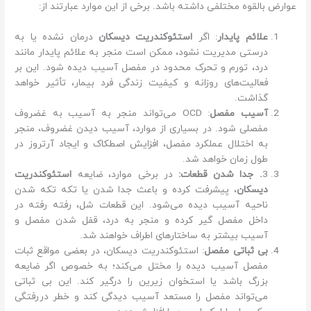
عوارض بالقوه مختلفی داشته باشد. برخی از این موارد عبارتند از:
علائم پایدار
: اگر
استئوکندریت دیسکان
درمان نشده یا به
درستی مدیریت نشود، ممکن است منجر به علائم پایدار مانند
درد، تورم و تحرک محدود در مفصل آسیب دیده شود. این بر
فعالیت‌های روزانه و کیفیت زندگی فرد بیمار، تأثیر خواهد
گذاشت.
آسیب مفصل
: OCD می‌تواند منجر به آسیب به غضروف
مفصلی شود. در بسیاری از موارد، آسیب دیدن غضروف، منجر
به اختلال عملکرد مفصل، افزایش اصطکاک و ایجاد آرتروز در
طول زمان خواهد شد.
3
. جدا شدن قطعات:
در برخی موارد، ضایعه
استئوکندریت
دیسکان
، پیشرفت کرده و باعث جدا شدن یا تکه تکه شدن
ناحیه آسیب دیده می‌شود. این قطعات شل، رفته رفته در
داخل مفصل گیر کرده و منجر به درد، قفل شدن مفصل و
آسیب بیشتر به ساختارهای اطراف خواهند شد.
بی ثباتی مفصل
: استئوکندریت دیسکان، در بعضی مواقع ثبات
مفصل آسیب دیده را مختل می‌کند؛ به خصوص اگر ضایعه
بزرگ باشد یا استخوان زیرین را درگیر کند. این بی ثباتی
می‌تواند مفصل را مستعد آسیب دیدگی کند و خطر دررفتگی