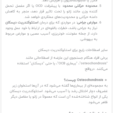
مکرر یا سابلوکساسیون را افزایش دهد.
محدوده حرکتی محدود
: با پیشرفت OCD یا اگر مفصل تحمل
کننده وزن مانند زانو را تحت تاثیر قرار دهد، منجر به کاهش
دامنه حرکتی و محدودیت‌های عملکردی خواهد شد.
عوارض جراحی:
در مواردی که برای درمان
استئوکندریت دیسکان
نیاز به جراحی باشد، خطرات بالقوه‌ای در ارتباط با خود عمل وجود
دارد، از جمله عفونت، خونریزی، آسیب عصبی و عوارض مربوط
به بیهوشی.
سایر اصطلاحات رایج برای استئوکندریت دیسکان
برخی افراد هنگام جستجوی این عارضه از اصطلاحاتی مانند
“osteochondrosis”، “بیماری OCB”، یا حتی “دیسکـان” استفاده
می‌کنند. درواقع:
🔹
Osteochondrosis چیست؟
به مجموعه‌ای از بیماری‌ها گفته می‌شود که در آن‌ها استخوان زیر
غضروف دچار اختلال رشد یا آسیب می‌شود. استئوکندریت دیسکان
یکی از انواع شناخته‌شده آن است که معمولاً در زانو یا مفاصل دیگر
ظاهر می‌شود.