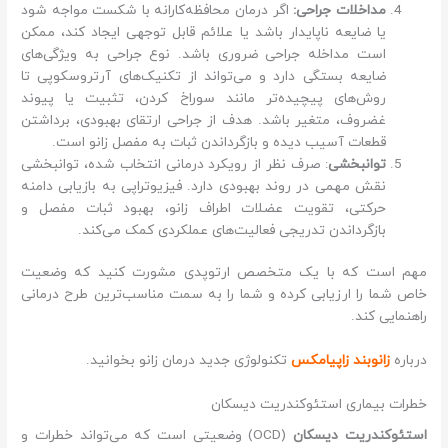
مداخلات جراحی:
اگر درمان محافظه‌کارانه با شکست مواجه شود
یا ضایعه ناپایدار باشد یا علائم قابل توجهی ایجاد کند، ممکن
است مداخله جراحی ضروری باشد. نوع جراحی به ویژگی‌های
ضایعه بستگی دارد و می‌تواند از تکنیک‌های آرتروسکوپی تا
روش‌های پیچیده‌تر مانند سوراخ کردن، تثبیت یا پیوند
غضروف، متغیر باشد. هدف از جراحی ارتقای بهبودی، برداشتن
قطعات آسیب دیده و بازگرداندن ثبات به مفصل زانو است.
توانبخشی
: صرف نظر از رویکرد درمانی انتخاب شده، توانبخشی
نقش مهمی در روند بهبودی دارد. فیزیوتراپی به بازیابی دامنه
حرکتی، تقویت عضلات اطراف زانو، بهبود ثبات مفصل و
بازگرداندن تدریجی فعالیت‌های عملکردی کمک می‌کند.
مهم است که با یک متخصص ارتوپدی مشورت کنید که وضعیت
خاص شما را ارزیابی کرده و شما را به سمت مناسب‌ترین طرح درمانی
راهنمایی کند.
درباره
زانوبند زاپیامکس
تکنولوژی جدید درمان زانو بخوانید.
خطرات بیماری استئوکندریت دیسکان
استئوکندریت دیسکان
(OCD) وضعیتی است که می‌تواند خطرات و