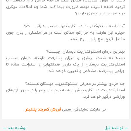
باشد. در موارد شدیدتر، ممکن است مداخله جراحی برای برداشتن یا
ترمیم قطعه آسیب دیده، ضرورت پیدا کند. شما چه اطلاعات دیگری
در خصوص این بیماری دارید؟
آیا ضایعه استئوکندریت دیسکان، تنها منحصر به زانو است؟
خیلی، این عارضه به جز زانو، ممکن است در هر مفصلی از بدن، چون
مفصل آرنج، مچ پا و … رخ بدهد.
بهترین درمان استئوکندریت دیسکان، چیست؟
بسته به شدت بیماری و میزان پیشرفت عارضه، درمان مناسب
استئوکندریت دیسکان از یک داروی ضدالتهابی و استراحت ساده تا
جراحی پیشرفته، مشخص و تعیین خواهد شد.
چه افرادی بیشتر در معرض استئوکندریت دیسکان هستند؟
استئوکندریت دیسکان، بیش از همه نوجوانان پسر را در حین بازی‌های
ورزشی درگیر خواهد کرد.
نی مارکت نمایندگی رسمی
فروش کمربند پلاتینر
→
نوشته قبل
نوشته بعد
←