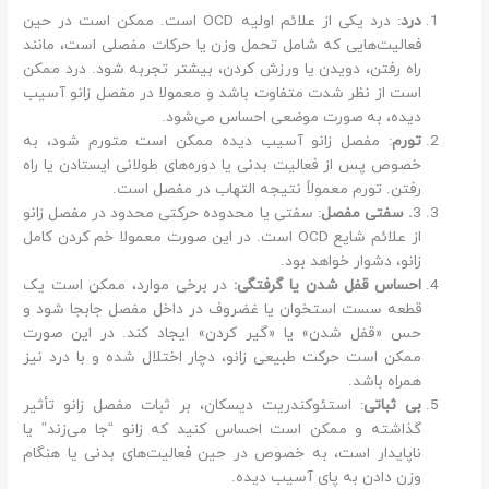
درد
: درد یکی از علائم اولیه OCD است. ممکن است در حین
فعالیت‌هایی که شامل تحمل وزن یا حرکات مفصلی است، مانند
راه رفتن، دویدن یا ورزش کردن، بیشتر تجربه شود. درد ممکن
است از نظر شدت متفاوت باشد و معمولا در مفصل زانو آسیب
دیده، به صورت موضعی احساس می‌شود.
تورم
: مفصل زانو آسیب دیده ممکن است متورم شود، به
خصوص پس از فعالیت بدنی یا دوره‌های طولانی ایستادن یا راه
رفتن. تورم معمولاً نتیجه التهاب در مفصل است.
3
. سفتی مفصل
: سفتی یا محدوده حرکتی محدود در مفصل زانو
از علائم شایع OCD است. در این صورت معمولا خم کردن کامل
زانو، دشوار خواهد بود.
احساس قفل شدن یا گرفتگی:
در برخی موارد، ممکن است یک
قطعه سست استخوان یا غضروف در داخل مفصل جابجا شود و
حس «قفل شدن» یا «گیر کردن» ایجاد کند. در این صورت
ممکن است حرکت طبیعی زانو، دچار اختلال شده و با درد نیز
همراه باشد.
بی ثباتی
: استئوکندریت دیسکان، بر ثبات مفصل زانو تأثیر
گذاشته و ممکن است احساس کنید که زانو “جا می‌زند” یا
ناپایدار است، به خصوص در حین فعالیت‌های بدنی یا هنگام
وزن دادن به پای آسیب دیده.