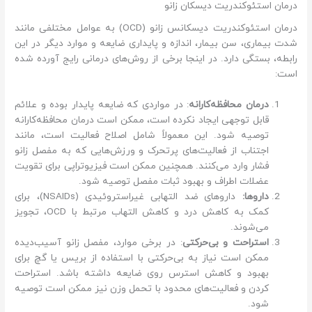
درمان استئوکندریت دیسکان زانو
درمان استئوکندریت دیسکانس زانو (OCD) به عوامل مختلفی مانند
شدت بیماری، سن بیمار، اندازه و پایداری ضایعه و موارد دیگر در این
رابطه، بستگی دارد. در اینجا برخی از روش‌های درمانی رایج آورده شده
است:
درمان محافظه‌کارانه
: در مواردی که ضایعه پایدار بوده و علائم
قابل توجهی ایجاد نکرده است، ممکن است درمان محافظه‌کارانه
توصیه شود. این معمولاً شامل اصلاح فعالیت است، مانند
اجتناب از فعالیت‌های پرتحرک و ورزش‌هایی که به مفصل زانو
فشار وارد می‌کنند. همچنین ممکن است فیزیوتراپی برای تقویت
عضلات اطراف و بهبود ثبات مفصل توصیه شود.
داروها:
داروهای ضد التهابی غیراستروئیدی (NSAIDs)، برای
کمک به کاهش درد و کاهش التهاب مرتبط با OCD، تجویز
می‌شوند.
استراحت و بی‌حرکتی
: در برخی موارد، مفصل زانو آسیب‌دیده
ممکن است نیاز به بی‌حرکتی با استفاده از بریس یا گچ برای
بهبود و کاهش استرس روی ضایعه داشته باشد. استراحت
کردن و فعالیت‌های محدود با تحمل وزن نیز ممکن است توصیه
شود.