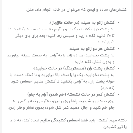
کشش‌های ساده و ایمن که می‌توان در خانه انجام داد، مثل:
کشش زانو به سینه (در حالت طاق‌باز):
به پشت دراز بکشید، یک زانو را آرام به سمت سینه بکشید، ۱۰
تا ۲۰ ثانیه نگه دارید و سپس رها کنید؛ بعد برای پای دیگر
تکرار کنید.
کشش هر دو زانو به سینه:
به پشت بخوابید، هر دو زانو را به‌آرامی به سمت سینه بیاورید
و بدون فشار، نگه دارید.
کشش پشت ران (همسترینگ) در حالت خوابیده:
به پشت بخوابید، یک پا را صاف بالا بیاورید و با کمک دست یا
حوله پشت ران، به‌آرامی بکشید تا کشش ملایم احساس شود
(نه درد).
کشش کمر در حالت نشسته (خم شدن آرام به جلو):
روی صندلی بنشینید، پاها روی زمین، به‌آرامی تنه را کمی به
جلو خم کنید و اجازه دهید کمر شل شود؛ بدون فشار و فنر زدن.
نکته مهم: کشش باید فقط
احساس کشیدگی ملایم
ایجاد کند، نه درد
یا تیر کشیدن.