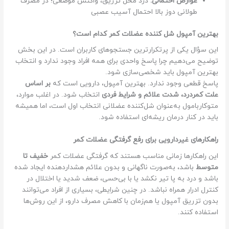
عوارض احتمالی:
درد محل تزریق، واکنش موضعی؛ در مصرف
طولانی دوز بالا احتمال آسیب عصبی
بهترین آمپول شل کننده عضلات کمر کدام است؟
این سؤال یکی از پرتکرارترین جستجوهای کاربران است. در این بخش
توضیح می‌دهیم چرا پاسخ واحدی برای همه افراد وجود ندارد و انتخاب
بهترین آمپول باید شخصی‌سازی شود.
پاسخ قطعی وجود ندارد. بهترین آمپول، دارویی است که
بر اساس
علت کمردرد، شدت علائم و شرایط فردی
انتخاب شود. در اغلب موارد،
متوکاربامول به‌عنوان شل‌کننده عضلانی انتخاب اول است، اما همیشه
باید در کنار درمان ریشه‌ای استفاده شود.
راهکارهای غیردارویی برای رفع گرفتگی عضلات کمر
این راهکارها زمانی مناسب هستند که گرفتگی عضلات کمر
خفیف تا
متوسط
باشد، به‌صورت ناگهانی و بدون علائم هشداردهنده ایجاد شده
باشد و درد به پا تیر نکشد یا با بی‌حسی، ضعف شدید یا اختلال در
کنترل ادرار همراه نباشد. در چنین شرایطی، بسیاری از افراد می‌توانند
بدون تزریق آمپول یا هم‌زمان با کاهش مصرف دارو، از این روش‌ها
استفاده کنند.