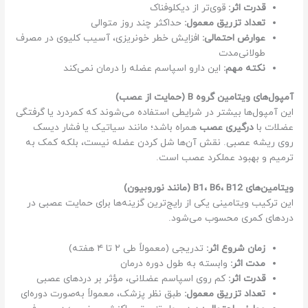
قدرت اثر:
قوی‌تر از دیکلوفناک
تعداد تزریق معمول:
حداکثر چند روز متوالی
عوارض احتمالی:
افزایش خطر خونریزی، آسیب کلیوی در مصرف
طولانی‌مدت
نکته مهم:
این دارو اسپاسم عضله را درمان نمی‌کند
آمپول‌های ویتامین گروه B (حمایت از عصب)
این آمپول‌ها بیشتر در شرایطی استفاده می‌شوند که کمردرد یا گرفتگی
عضلات با
درگیری عصب
همراه باشد؛ مانند سیاتیک یا فشار دیسک
روی ریشه عصبی. نقش آن‌ها شل کردن عضله نیست، بلکه کمک به
ترمیم و بهبود عملکرد عصب است.
ویتامین‌های B1، B6، B12 (مانند نوروبیون)
این ترکیب ویتامینی یکی از رایج‌ترین گزینه‌ها برای حمایت عصبی در
دردهای کمری محسوب می‌شود.
زمان شروع اثر:
تدریجی (معمولاً طی ۲ تا ۴ هفته)
مدت اثر:
وابسته به طول دوره درمان
قدرت اثر:
کم روی اسپاسم عضلانی، مؤثر بر دردهای عصبی
تعداد تزریق معمول:
طبق نظر پزشک، معمولاً به‌صورت دوره‌ای