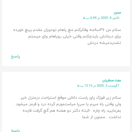
حسن
اکتبر 4, 2025 در 6:49 ب.ظ
سلام من ۳۶سالمه وفکرکنم مچ پاهام تودوران عقدم پیچ خورده
برای درمانش بایدچکنم وقتی خیلی رویاهام وای میستم
تشدیدمیشه دردش
پاسخ
عفت صفاریان
آگوست 5, 2025 در 12:15 ب.ظ
سلام زیر قوزک پای راست داخلی موقع استراحت درمنزل خیر .
ولی وقتی راه میرم یا سرپا میاستمورم کرده درد و قرمز میشود .
بفرمایید راه چاره . البته دکتر دو هفته هم گچ گرفت فایده
نداشت . ممنون از شما
پاسخ