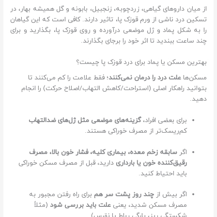
از میان داروهای گیاهی، زردچوبه، زنجبیل، بابونه و گل همیشه بهار، در
تسکین درد ناشی از ورم قوزک پا، تاثیر دارند. کافی است که این گیاهان
را به شکل پماد و ژل موضعی درآورده و روی قوزک پا، بگذارید و برای
چند ساعت ببندید تا اثر خود را برجای بگذارند.
بهترین مسکن یا پماد برای درد قوزک پا چیست؟
مسکن‌ها
علت درد را درمان نمی‌کنند
؛ فقط علامت را کم می‌کنند تا
بتوانید راهکار اصلی (استراحت/کاهش التهاب/اصلاح حرکت) را انجام
دهید.
برای بعضی افراد،
گزینه‌های موضعی مثل ژل‌های ضدالتهاب
کم‌ریسک‌تر از مصرف خوراکی هستند.
اگر
سابقه زخم معده، بیماری کلیه، فشار خون بالا، مصرف
رقیق‌کننده خون یا بارداری
دارید، قبل از مصرف مسکن خوراکی
باید احتیاط کنید.
اگر بیش از
چند روز پشت سر هم
برای راه رفتن مجبور به
مصرف مسکن شدید، یعنی
علت باید بررسی شود
(مثلاً
شکستگی ریز، پارگی رباط یا نقرس).