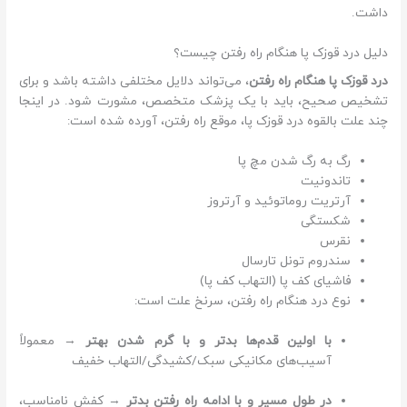
داشت.
دلیل درد قوزک پا هنگام راه رفتن چیست؟
درد قوزک پا هنگام راه رفتن
، می‌تواند دلایل مختلفی داشته باشد و برای
تشخیص صحیح، باید با یک پزشک متخصص، مشورت شود. در اینجا
چند علت بالقوه درد قوزک پا، موقع راه رفتن، آورده شده است:
رگ به رگ شدن مچ پا
تاندونیت
آرتریت روماتوئید و آرتروز
شکستگی
نقرس
سندروم تونل تارسال
فاشیای کف پا (التهاب کف پا)
نوع درد هنگام راه رفتن، سرنخ علت است:
با اولین قدم‌ها بدتر و با گرم شدن بهتر
→ معمولاً
آسیب‌های مکانیکی سبک/کشیدگی/التهاب خفیف
در طول مسیر و با ادامه راه رفتن بدتر
→ کفش نامناسب،