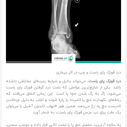
درد قوزک پای راست و چپ در اثر بیماری
درد قوزک پای راست
، می‌تواند دلایل و شرایط زمینه‌ای مختلفی داشته
باشد. یکی از شایع‌ترین عواملی که باعث درد گرفتن قوزک پای راست
می‌شود، رگ به رگ شدن مچا پا است. این زمانی اتفاق می‌افتد که
رباط‌های نگهدارند مچ پا کشیده یا پاره شوند و اغلب به دلیل چرخاندن
نادرست مچ پا، رخ می‌دهد. همین طور التهاب تاندون آشیل را می‌توان
یک علت برای درد مزمن قوزک پای راست، به شمار آورد.
به علاوه آرتریت مفصل مچ پا را تحت تاثیر قرار داده و موجب سفتی،