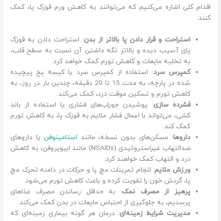
اقدام کلی اشاره می‌کنیم که می‌توانند به کاهش ورم قوزک پا، کمک
کنند:
استراحت و قرار دادن پا بالاتر از بدن
: استراحت دادن به قوزک
پای آسیب دیده و بالاتر نگه داشتن آن نسبت به سطح قلب،
به تخلیه مایعات و کاهش تورم کمک خواهد کرد.
کمپرس سرد
: استفاده از کمپرس سرد یا کیسه یخ پیچیده
شده در پارچه، به مدت 15 تا 20 دقیقه، چندین بار در روز، به
کاهش تورم و تسکین موقت درد، کمک می‌کند.
فشرده سازی
: پوشیدن جوراب‌های فشاری یا استفاده از باند
کشی، می‌تواند با اعمال فشار ملایم به قوزک پا، به کاهش تورم
کمک کند.
داروها
: مسکن‌های بدون نسخه، مانند
استامینوفن
یا داروهای
ضدالتهاب غیراستروئیدی (NSAIDs) مانند ایبوپروفن، به کاهش
درد و التهاب کمک خواهند کرد.
ورزش ملایم
: انجام تمرینات مچ پا و حرکات در دامنه تحرک مچ
پا، گردش خون را تقویت کرده و باعث کاهش تورم می‌شود.
پرهیز از مصرف نمک
: به حداقل رساندن مصرف غذاهای
پرسدیم، به جلوگیری از احتباس مایعات در بدن کمک می‌کند.
مدیریت شرایط زمینه‌ای
: درمان هر گونه بیماری زمینه‌ای که