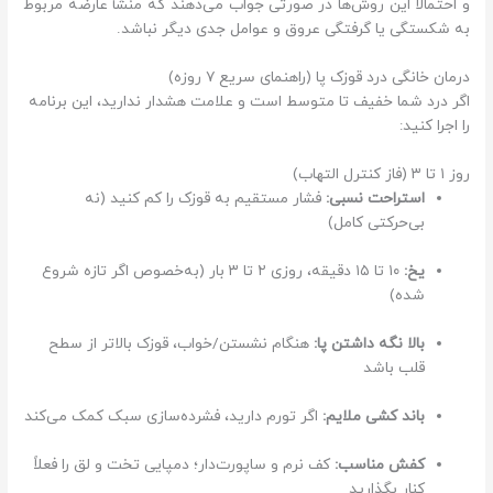
و احتمالا این روش‌ها در صورتی جواب می‌دهند که منشأ عارضه مربوط
به شکستگی یا گرفتگی عروق و عوامل جدی دیگر نباشد.
درمان خانگی درد قوزک پا (راهنمای سریع ۷ روزه)
اگر درد شما خفیف تا متوسط است و علامت هشدار ندارید، این برنامه
را اجرا کنید:
روز ۱ تا ۳ (فاز کنترل التهاب)
استراحت نسبی:
فشار مستقیم به قوزک را کم کنید (نه
بی‌حرکتی کامل)
یخ:
۱۰ تا ۱۵ دقیقه، روزی ۲ تا ۳ بار (به‌خصوص اگر تازه شروع
شده)
بالا نگه داشتن پا:
هنگام نشستن/خواب، قوزک بالاتر از سطح
قلب باشد
باند کشی ملایم:
اگر تورم دارید، فشرده‌سازی سبک کمک می‌کند
کفش مناسب:
کف نرم و ساپورت‌دار؛ دمپایی تخت و لق را فعلاً
کنار بگذارید