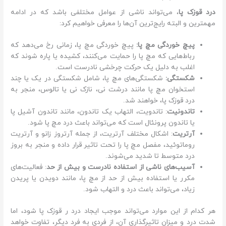
درد قوزک پا
، می‌تواند ناشی از عوامل مختلفی باشد که در ادامه
مهمترین و البته رایج‌ترین آن‌ها را معرفی خواهیم کرد:
پیچ خوردگی مچ پا:
پیچ خوردگی مچ پا، زمانی رخ می‌دهد که
رباط‌هایی که مچ پا را حمایت می‌کنند، کشیده یا پاره شوند که
اغلب به دلیل یک حرکت چرخشی نادرست است.
شکستگی:
شکستگی‌های مچ پا، شامل شکستگی در یک یا چند
استخوان مچ پا مانند درشت نی، نازک نی یا تالوس، منجر به
درد قوزک پا، خواهند شد.
تاندونیت
: تاندویت، التهاب یک تاندون، مانند تاندون آشیل پا
یا تاندون پرونئال است که می‌تواند باعث درد مچ پا شود.
آرتریت
: اشکال مختلف آرتریت، از جمله آرتروز زانو و آرتریت
روماتوئید، مفصل مچ پا را تحت تاثیر قرار داده و منجر به بروز
درد متوسط تا شدید می‌شوند.
آسیب‌های ناشی از استفاده نادرست و بیش از حد
: فعالیت‌های
مکرر یا استفاده بیش از حد از مچ پا، مانند دویدن یا پریدن
زیاد، می‌تواند باعث درد و التهاب شود.
هر کدام از این موارد می‌تواند موجب ایجاد درد ر قوزک پا شود، اما
شدت درد و میزان تاثیرگذاری آن، از فردی به فرد دیگر، تفاوت خواهد