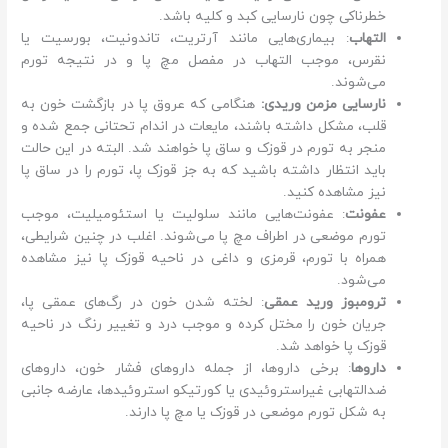
خطرناکی چون نارسایی کبد و کلیه باشد.
التهاب
: بیماری‌هایی مانند آرتریت، تاندونیت، بورسیت یا
نقرس، موجب التهاب در مفصل مچ پا و در نتیجه تورم
می‌شوند.
نارسایی مزمن وریدی:
هنگامی که عروق پا در بازگشت خون به
قلب، مشکل داشته باشند، مایعات در اندام تحتانی جمع شده و
منجر به تورم در قوزک و ساق پا خواهند شد. البته در این حالت
باید انتظار داشته باشید که به جز قوزک پا، تورم را در ساق پا
نیز مشاهده کنید.
عفونت
: عفونت‌هایی مانند سلولیت یا استئومیلیت، موجب
تورم موضعی در اطراف مچ پا می‌شوند. اغلب در چنین شرایطی،
همراه با تورم، قرمزی و داغی در ناحیه قوزک پا نیز مشاهده
می‌شود.
ترومبوز ورید عمقی
: لخته شدن خون در رگ‌های عمقی پا،
جریان خون را مختل کرده و موجب درد و تغییر رنگ در ناحیه
قوزک پا خواهد شد.
داروها
: برخی داروها، از جمله داروهای فشار خون، داروهای
ضدالتهابی غیراستروئیدی یا کورتیکو استروئید‌ها، عارضه جانبی
به شکل تورم موضعی در قوزک یا مچ پا دارند.