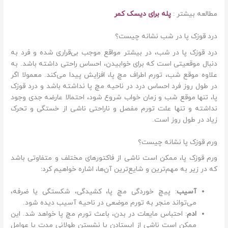
مطالعه بیشتر :
پله برای دیسک کمر
درد قوزک پا در شب نشانه چیست؟
درد قوزک پا در شب، در بیشتر مواقع موجب بی‌قراری شده و فرد به
دنبال موقعیتی است که برای خوابیدن، احساس راحتی داشته باشد. به
علاوه موقع شب، تورم اطراف مچ پا، افزایش پیدا می‌کند. معمولا اگر
در طول روز فرد احساس درد در ناحیه مچ پا نداشته باشد و درد قوزک
پا، تنها موقع شب و زمان خواب شروع شود، احتمالا عارضه جدی وجود
نداشته و تنها علت تورم مفصل و ناراحتی ناشی از خستگی و تحرک
زیاد در طول روز است.
ورم قوزک پا نشانه چیست؟
ورم قوزک پا، ممکن است ناشی از فاکتورهای مختلف و متفاوتی باشد
که در زیر به مهم‌ترین و شایع‌ترین آن‌ها، اشاره خواهیم کرد:
آسیب
: پیچ خوردگی مچ پا، کشیدگی، شکستگی یا ضرفه،
می‌تواند منجر به تورم موضعی در ناحیه آسیب دیده شود.
ادم
: احتباس مایعات در بدن، باعث تورم مچ پا خواهد شد. این
ممکن است ناشی از ایستادن یا نشستن طولانی مدت یا عوامل