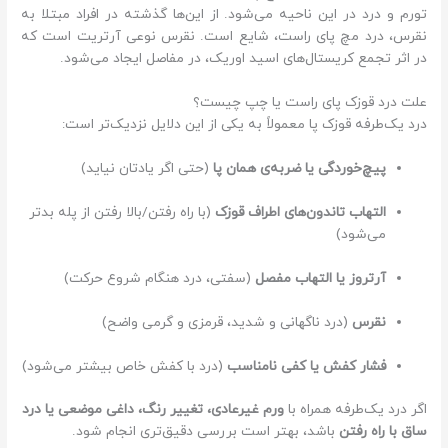
تورم و درد در این ناحیه می‌شود. از این‌ها گذشته در افراد مبتلا به
نقرس، درد مچ پای راست، شایع است. نقرس نوعی آرتریت است که
در اثر تجمع کریستال‌های اسید اوریک، در مفاصل ایجاد می‌شود.
علت درد قوزک پای راست یا چپ چیست؟
درد یک‌طرفه قوزک پا معمولاً به یکی از این دلایل نزدیک‌تر است:
پیچ‌خوردگی یا ضربه‌ی همان پا
(حتی اگر یادتان نیاید)
التهاب تاندون‌های اطراف قوزک
(با راه رفتن/بالا رفتن از پله بدتر
می‌شود)
آرتروز یا التهاب مفصل
(سفتی، درد هنگام شروع حرکت)
نقرس
(درد ناگهانی و شدید، قرمزی و گرمی واضح)
فشار کفش یا کفی نامناسب
(درد با کفش خاص بیشتر می‌شود)
اگر درد یک‌طرفه همراه با
ورم غیرعادی، تغییر رنگ، داغی موضعی یا درد
ساق با راه رفتن
باشد، بهتر است بررسی دقیق‌تری انجام شود.