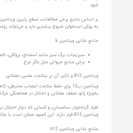
شود.
به پوکی استخوان شیوع بیشتری دارد و می‌تواند روند
منابع غذایی ویتامین k:
سبزیجات برگ سبز مانند اسفناج، بروکلی، کلم
برخی منابع حیوانی مثل جگر مرغ
ویتامین B12 و تاثیر آن بر سلامت عصبی-عضلانی
ویتامین ب12 برای حفظ سلامت اعصاب محیط
به‌ویژه زانو، ضعف عضلانی و اختلال در هماهنگی حرکت
افراد گیاه‌خوار، سالمندان، و کسانی که دچار اختلال
ویتامین B12 قرار دارند. این کمبود ممکن است با علائمی نظیر درد منتشر، گزگز یا بی‌حسی اندام‌ها، و کاهش قدرت عضلانی در ناحیه زانو یا لگن بروز پیدا کند.
منابع غذایی ویتامین b12: