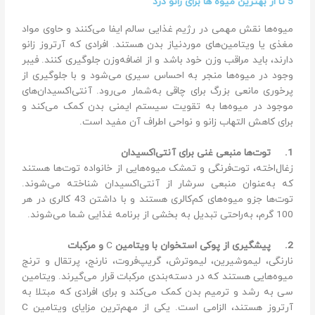
5 تا از بهترین میوه ها برای زانو درد
میوه‌ها نقش مهمی در رژیم غذایی سالم ایفا می‌کنند و حاوی مواد
مغذی یا ویتامین‌های موردنیاز بدن هستند. افرادی که آرتروز زانو
دارند، باید مراقب وزن خود باشد و از اضافه‌وزن جلوگیری کنند. فیبر
وجود در میوه‌ها منجر به احساس سیری می‌شود و با جلوگیری از
پرخوری مانعی بزرگ برای چاقی به‌شمار می‌رود. آنتی‌اکسیدان‌های
موجود در میوه‌ها به تقویت سیستم ایمنی بدن کمک می‌کند و
برای کاهش التهاب زانو و نواحی اطراف آن مفید است.
1.
توت‌ها منبعی غنی برای آنتی‌اکسیدان
زغال‌اخته، توت‌فرنگی و تمشک میوه‌هایی از خانواده توت‌ها هستند
که به‌عنوان منبعی سرشار از آنتی‌اکسیدان شناخته می‌شوند.
توت‌ها جزو میوه‌های کم‌کالری هستند و با داشتن 43 کالری در هر
100 گرم، به‌راحتی تبدیل به بخشی از برنامه غذایی شما می‌شوند.
2.
پیشگیری از پوکی استخوان با ویتامین
C
و مرکبات
نارنگی، لیموشیرین، لیموترش، گریپ‌فروت، نارنج، پرتقال و ترنج
میوه‌هایی هستند که در دسته‌بندی مرکبات قرار می‌گیرند. ویتامین
سی به رشد و ترمیم بدن کمک می‌کند و برای افرادی که مبتلا به
آرتروز هستند، الزامی است. یکی از مهم‌ترین مزایای ویتامین C