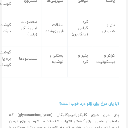
پاستا
گیاهی
شیرینی‌ها
کنسروی
گوساله
کره
محصولات
نان‌ و
تنقلات
گوشت
گیاهی
لبنی نمکی
شیرینی
فراوری‌شده
خوک
(مارگارین)
(پنیر)
گوشت
کراکر و
پنیر و
بستنی و
فست‌‌فودها
بره یا
بیسکوئیت
کره
نوشابه
گوسفند
آیا پای مرغ برای زانو درد خوب است؟
پای مرغ حاوی گلیکوزامینوگلیکان (glycosaminoglycan) که
به‌عنوان عاملی برای کاهش التهاب شناخته می‌شود و برای درمان
تورم زانو مفید است. افرادی که به زانودرد مزمن مبتلا هستند، با