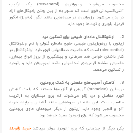
محسوب می‌شوند. رسوراترول (resveratrol) یک ترکیب
آنتی‌اکسیدانی قوی است که منجر به از بین رفتن رادیکال‌های آزاد
در بدن می‌شود. رزوراترول در میوه‌هایی مانند انگور (به‌ویژه انگور
قرمز)، بلوبری و توت‌ها وجود دارد.
2.
اولئوکانتال ماده‌ای طبیعی برای تسکین درد
زیتون یا روغن‌زیتون طبیعی حاوی ماده‌ای فنولی با نام اولئوکانتال
(oleocanthal) است که خاصیت ضدالتهابی قوی دارد. اولئوکانتال در
کنار داشتن خواص ضد سرطانی و پیشگیری از بروز انواع بیماری،
خاصیتی مشابه قرص‌های ضدالتهابی مانند ایبوپروفن دارد و زانودرد
را تسکین می‌دهد.
3.
کاهش آسیب‌های مفصلی به کمک بروملین
بروملین (bromelain) گروهی از آنزیم‌ها هستند که باعث کاهش
تورم مفاصل و درد زانو می‌شوند که برای مبتلایان به آرتریت
مناسب است. این ماده در میوه‌هایی مانند آناناس و پاپایا، خرما،
آلو و انجیر وجود دارد. زیتون از دیگر میوه‌های حاوی بروملین
محسوب می‌شود که برای زانودرد مفید خواهد بود.
یکی دیگر از چیزهایی که برای زانودرد موثر میباشد
خرید زانوبند