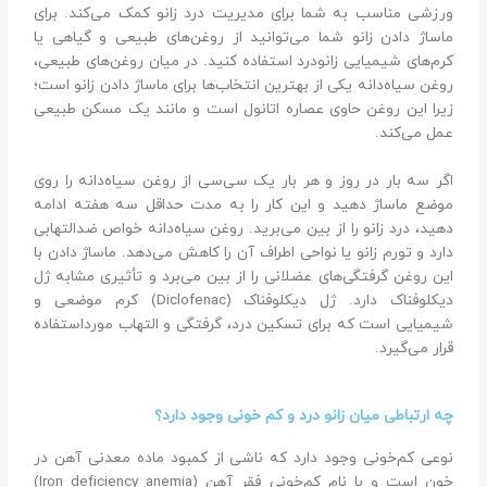
ورزشی مناسب به شما برای مدیریت درد زانو کمک می‌کند. برای
ماساژ دادن زانو شما می‌توانید از روغن‌های طبیعی و گیاهی یا
کرم‌های شیمیایی زانودرد استفاده کنید. در میان روغن‌های طبیعی،
روغن سیاه‌دانه یکی از بهترین انتخاب‌ها برای ماساژ دادن زانو است؛‌
زیرا این روغن حاوی عصاره اتانول است و مانند یک مسکن طبیعی
عمل می‌کند.
اگر سه بار در روز و هر بار یک سی‌سی از روغن سیاه‌دانه را روی
موضع ماساژ دهید و این کار را به مدت حداقل سه هفته ادامه
دهید، درد زانو را از بین می‌برید. روغن سیاه‌دانه خواص ضد‌التهابی
دارد و تورم زانو یا نواحی اطراف آن را کاهش می‌دهد. ماساژ دادن با
این روغن گرفتگی‌های عضلانی را از بین می‌برد و تأثیری مشابه ژل
دیکلوفناک دارد. ژل دیکلوفناک (Diclofenac) کرم موضعی و
شیمیایی است که برای تسکین درد، گرفتگی و التهاب مورداستفاده
قرار می‌گیرد.
چه ارتباطی میان زانو درد و کم خونی وجود دارد؟
نوعی کم‌خونی وجود دارد که ناشی از کمبود ماده معدنی آهن در
خون است و با نام کم‌خونی فقر آهن (Iron deficiency anemia)