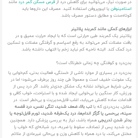
در صورت نیاز، می‌توانید برای کاهش درد از
قرص مسکن‌ کمر درد
مانند
استامینوفن
یا ایبوپروفن استفاده کنید. مصرف این داروها باید
کوتاه‌مدت و مطابق دستور مصرف باشد.
ابزارهای کمکی مانند کمربند پلاتینر
پلاتینر یک کمربند طبی حرارتی است که با ایجاد حرارت عمیق و در
بافت عضلات کمر می‌تواند به رفع اسپاسم و گرفتگی عضلات و تسکین
درد کمک کند. البته ناحیه کم نباید زخم یا التهاب داشته باشد.
بدن‌درد و کوفتگی چه زمانی خطرناک است؟
بدن‌درد در بسیاری از موارد ناشی از خستگی، فعالیت بدنی، کم‌خوابی یا
یک عفونت خفیف است و معمولاً طی چند روز برطرف می‌شود؛ اما در
برخی شرایط می‌تواند نشانه یک مشکل جدی‌تر باشد. اگر درد پس از
ورزش، کار سنگین یا بی‌خوابی ایجاد شده و با استراحت، خواب کافی و
اقدامات ساده کاهش می‌یابد، اغلب قابل‌مدیریت و بی‌خطر است. در
مقابل، بدن‌دردی که با
تب بالا، ضعف شدید، تنگی نفس، درد قفسه
سینه، بی‌حسی یا گزگز اندام‌ها، درد یک‌طرفه شدید، تورم قابل‌توجه یا
بدتر شدن تدریجی
همراه باشد، نیاز به بررسی پزشکی دارد. همچنین
درد شدید پس از تصادف، سقوط یا ضربه، درد شبانه‌ای که خواب را
مختل می‌کند، یا درد همراه با کاهش وزن و بی‌حالی غیرعادی از علائم