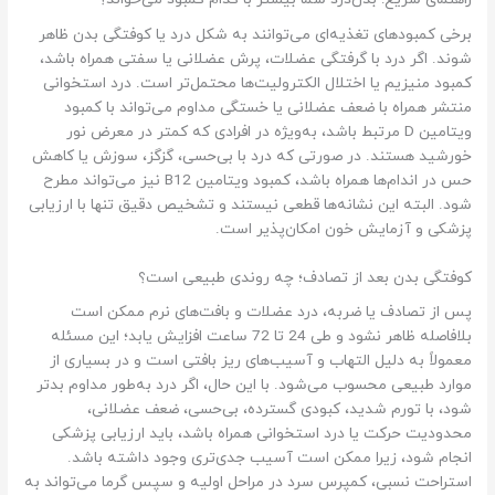
برخی کمبودهای تغذیه‌ای می‌توانند به شکل درد یا کوفتگی بدن ظاهر
شوند. اگر درد با گرفتگی عضلات، پرش عضلانی یا سفتی همراه باشد،
کمبود منیزیم یا اختلال الکترولیت‌ها محتمل‌تر است. درد استخوانی
منتشر همراه با ضعف عضلانی یا خستگی مداوم می‌تواند با کمبود
ویتامین D مرتبط باشد، به‌ویژه در افرادی که کمتر در معرض نور
خورشید هستند. در صورتی که درد با بی‌حسی، گزگز، سوزش یا کاهش
حس در اندام‌ها همراه باشد، کمبود ویتامین B12 نیز می‌تواند مطرح
شود. البته این نشانه‌ها قطعی نیستند و تشخیص دقیق تنها با ارزیابی
پزشکی و آزمایش خون امکان‌پذیر است.
کوفتگی بدن بعد از تصادف؛ چه روندی طبیعی است؟
پس از تصادف یا ضربه، درد عضلات و بافت‌های نرم ممکن است
بلافاصله ظاهر نشود و طی 24 تا 72 ساعت افزایش یابد؛ این مسئله
معمولاً به دلیل التهاب و آسیب‌های ریز بافتی است و در بسیاری از
موارد طبیعی محسوب می‌شود. با این حال، اگر درد به‌طور مداوم بدتر
شود، با تورم شدید، کبودی گسترده، بی‌حسی، ضعف عضلانی،
محدودیت حرکت یا درد استخوانی همراه باشد، باید ارزیابی پزشکی
انجام شود، زیرا ممکن است آسیب جدی‌تری وجود داشته باشد.
استراحت نسبی، کمپرس سرد در مراحل اولیه و سپس گرما می‌تواند به