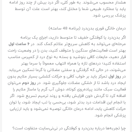
هشدار محسوب می‌شوند. به طور کلی، اگر درد بیش از چند روز ادامه
یابد یا عملکرد طبیعی شما را مختل کند، بهتر است علت آن توسط
پزشک بررسی شود.
درمان خانگی فوری بدن‌درد (برنامه 48 ساعته)
اگر بدن‌درد یا کوفتگی خفیف تا متوسط دارید، اجرای یک برنامه
مرحله‌ای می‌تواند به کاهش سریع‌تر علائم کمک کند. در
۶ ساعت اول
بهتر است فعالیت‌های سنگین را متوقف کنید، بدن را در وضعیت راحت
قرار دهید، مایعات کافی بنوشید و بسته به نوع درد از کمپرس مناسب
استفاده کنید؛ دردهای تازه یا همراه التهاب معمولاً با سرما بهتر
می‌شوند، در حالی که گرفتگی و سفتی عضلانی با گرما تسکین می‌یابد.
در
روز اول
تمرکز باید بر خواب کافی و حرکات کششی بسیار ملایم بدون
ایجاد درد باشد تا از خشکی عضلات جلوگیری شود. در
روز دوم
می‌توان
فعالیت سبک مانند پیاده‌روی کوتاه، دوش آب گرم یا ماساژ ملایم را
اضافه کرد تا گردش خون افزایش یافته و روند ترمیم تسریع شود. اگر
با انجام این اقدامات درد بدتر شود، بی‌حسی یا تب ایجاد شود، یا توان
حرکت کاهش یابد، ادامه درمان خانگی توصیه نمی‌شود و باید ارزیابی
پزشکی انجام شود.
چرا تجربه‌ها درباره بدن‌درد و کوفتگی در نی‌نی‌سایت متفاوت است؟