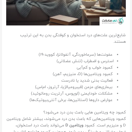
شایع‌ترین علت‌های درد استخوان و کوفتگی بدن به این ترتیب
هستند.
عفونت‌ها (سرماخوردگی، آنفولانزا، کووید-۱۹)
استرس و اضطراب (تنش عضلانی)
کمبود خواب و کم‌آبی
کمبود ویتامین‌ها (D، منیزیم، آهن)
فعالیت بدنی شدید یا نادرست
بیماری‌های مزمن (فیبرومیالژیا، آرتروز، ام‌اس)
مشکلات خودایمنی (لوپوس، آرتریت روماتوئید)
عوارض داروها (استاتین‌ها، برخی آنتی‌بیوتیک‌ها)
کمبود چه ویتامین هایی باعث بدن درد می‌شود؟
کمبود ویتامین‌هایی که باعث بدن درد می‌شوند، بیشتر شامل ویتامین
D و منیزیم است. کمبود
ویتامین D
می‌تواند باعث درد استخوان،
ضعف عضلانی و خستگی بدن شود. همچنین کمبود
منیزیم
اغلب با