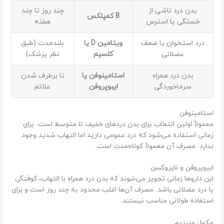
بدن درد ناشی از
چند روز تا چند
B کمپلکس
خستگی یا استرس
هفته
درد استخوان یا ضعف
ویتامین D یا
بلندمدت (طبق
عضلانی
کلسیم
نظر پزشک)
بدن درد همراه
استامینوفن یا
تا برطرف شدن
سرماخوردگی
ایبوپروفن
علائم
استامینوفن
معمولاً اولین انتخاب برای بدن دردهای خفیف تا متوسط است. برای
زمانی استفاده می‌شود که درد عمومی دارید اما التهاب شدید وجود
ندارد. مصرف آن معمولاً کوتاه‌مدت است.
ایبوپروفن و ناپروکسن
این داروها زمانی تجویز می‌شوند که بدن درد همراه با التهاب، کوفتگی
یا درد عضلانی باشد. مصرف آن‌ها اغلب محدود به چند روز است و برای
استفاده طولانی مناسب نیستند.
مکمل منیزیم