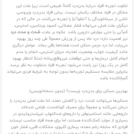
تفاوت تجربه افراد درباره بدن‌درد کاملاً طبیعی است، زیرا علت این
مشکل در افراد مختلف یکسان نیست. برخی افراد بدن‌درد ویروسی
ناشی از سرماخوردگی یا آنفلوآنزا را تجربه می‌کنند، در حالی که در
دیگران علت اصلی می‌تواند فشار عضلانی، کمبود ویتامین، استرس،
کم‌آبی یا حتی عوارض دارویی باشد. علاوه بر علت،
شدت و مدت درد
نیز اهمیت دارد؛ درد حاد پس از ورزش معمولاً طی چند روز بهبود
می‌یابد، اما درد مزمن ممکن است هفته‌ها باقی بماند. عوامل دیگری
مانند کیفیت خواب، وضعیت تغذیه، میزان استرس، انجام یا عدم
انجام کامل درمان‌ها و حتی توقعات غیرواقع‌بینانه (مثلاً انتظار بهبود
کامل در یک روز) نیز باعث می‌شود تجربه افراد متفاوت به نظر برسد.
بنابراین مقایسه مستقیم تجربه‌ها بدون توجه به شرایط فردی می‌تواند
گمراه‌کننده باشد.
بهترین مسکن برای بدن‌درد چیست؟ (بدون نسخه‌نویسی)
مسکن‌ها می‌توانند شدت درد را کاهش دهند، اما علت اصلی بدن‌درد را
درمان نمی‌کنند و معمولاً برای مصرف کوتاه‌مدت طراحی شده‌اند.
داروهایی مانند استامینوفن یا داروهای ضدالتهاب غیراستروئیدی در
بسیاری از موارد کمک‌کننده هستند، اما برای همه افراد مناسب نیستند.
افرادی که سابقه زخم معده، بیماری کلیوی، مشکلات قلبی، فشار خون
بالا، مصرف داروهای رقیق‌کننده خون یا بارداری دارند باید در مصرف این