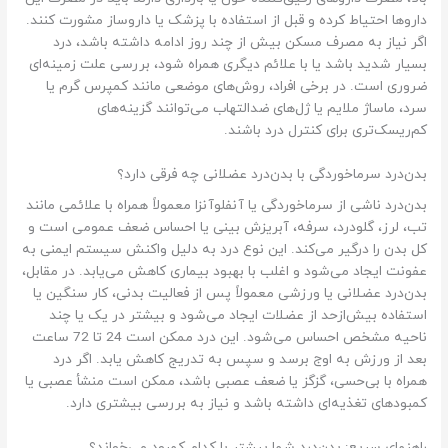
داروها احتیاط کرده و قبل از استفاده با پزشک یا داروساز مشورت کنند.
اگر نیاز به مصرف مسکن بیش از چند روز ادامه داشته باشد، درد
بسیار شدید باشد یا با علائم دیگری همراه شود، بررسی علت زمینه‌ای
ضروری است. در برخی افراد، روش‌های موضعی مانند کمپرس گرم یا
سرد، ماساژ ملایم یا ژل‌های ضدالتهاب می‌توانند گزینه‌های
کم‌ریسک‌تری برای کنترل درد باشند.
بدن‌درد سرماخوردگی با بدن‌درد عضلانی چه فرقی دارد؟
بدن‌درد ناشی از سرماخوردگی یا آنفلوآنزا معمولاً همراه با علائمی مانند
تب، لرز، گلودرد، سرفه، آبریزش بینی یا احساس ضعف عمومی است و
کل بدن را درگیر می‌کند. این نوع درد به دلیل واکنش سیستم ایمنی به
عفونت ایجاد می‌شود و اغلب با بهبود بیماری کاهش می‌یابد. در مقابل،
بدن‌درد عضلانی یا ورزشی معمولاً پس از فعالیت بدنی، کار سنگین یا
استفاده بیش‌ازحد از عضلات ایجاد می‌شود و بیشتر در یک یا چند
ناحیه مشخص احساس می‌شود. این درد ممکن است 24 تا 72 ساعت
بعد از ورزش به اوج برسد و سپس به تدریج کاهش یابد. اگر درد
همراه با بی‌حسی، گزگز یا ضعف عصبی باشد، ممکن است منشأ عصبی یا
کمبودهای تغذیه‌ای داشته باشد و نیاز به بررسی بیشتری دارد.
راهنمای سریع: بدن‌درد شما بیشتر با کدام کمبود می‌خواند؟