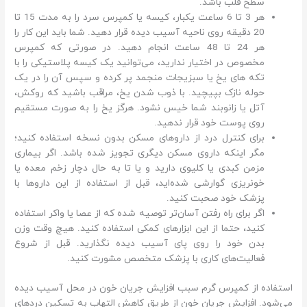
سطح قلب باشد.
هر 3 تا 6 ساعت یکبار، کیسه یا کمپرس سرد را به مدت 15 تا
20 دقیقه روی ناحیه آسیب دیده قرار دهید. شما باید این کار را
هر 24 تا 48 ساعت انجام دهید. در صورتی که کمپرس
مخصوص در اختیار ندارید، می‌توانید یک کیسه پلاستیکی را با
تکه های یخ یا سبزیجات منجمد پر کرده و سپس آن را در یک
حوله نازک بپیچید. با ذوب شدن یخ، مراقب باشید که روکش،
آتل یا زانوبند شما خیس نشود. هرگز یخ را به صورت مستقیم
روی پوست خود قرار ندهید.
برای کنترل درد از داروهای مسکن بدون نسخه استفاده کنید؛
مگر اینکه داروی مسکن دیگری تجویز شده باشد. اگر بیماری
مزمن کبدی یا کلیوی دارید و یا تا به حال دچار زخم معده یا
خونریزی گوارشی شده‌اید، قبل از استفاده از این داروها با
پزشک خود صحبت کنید.
اگر برای راه رفتن آسان‌تر توصیه شده که از عصا یا واکر استفاده
کنید، حتما از این ابزارهای کمکی استفاده کنید. هیچ وقت وزن
بدن خود را روی پای آسیب دیده نگذارید. قبل از شروع
فعالیت‌های کاری با پزشک متخصص مشورت کنید.
استفاده از کمپرس گرم سبب افزایش جریان خون در محل آسیب دیده
می‌شود. افزایش جریان خون از طریق کاهش التهاب به تسکین دردهای