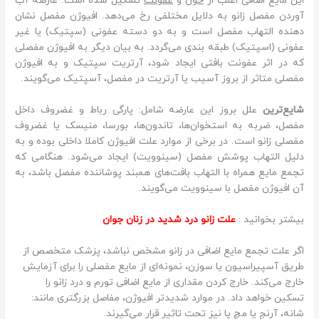
این مایع اضافی اغلب از
خون
و
عفونت
تشکیل شده است. عارضه آب
آوردن مفصل زانو به دلایل مختلفی رخ می‌دهد. افیوژن مفصل نشان
دهنده التهاب مفصل است و به دو دسته عفونی (سپتیک) یا غیر
عفونی (اسپتیک) طبقه بندی می‌گردد. به بیان دیگر به افیوژن مفصلی
که در اثر عفونت بافتی ایجاد ‌شود، آرتریت سپتیک و به افیوژن
مفصلی متاثر از بروز آسیب یا آرتریت در مفصل، آسپتیک می‌گویند.
شایع‌ترین
علل بروز این عارضه شامل: پارگی رباط و غضروف داخل
مفصل، ضربه به استخوان‌ها، تاندون‌ها، بورسا، منیسک یا غضروف
مفصلی زانو است. در برخی از موارد علت افیوژن کاملا داخلی بوده و به
دلیل التهاب پوشش مفصل (سینوویت) ایجاد می‌شود. هنگامی که
تجمع مایع همراه با التهاب بافت‌های همبند پوشاننده مفصل باشد، به
آن افیوژن مفصل با سینوویت می‌گویند.
بیشتر بخوانید :
علت زانو درد شدید در زنان جوان
اگر علت تجمع مایع اضافی در زانو مشخص نباشد، پزشک متخصص از
طریق آسپیراسیون یا سوزن، نمونه‌ای از مایع مفصلی را برای آزمایش
خارج می‌کند. خارج کردن مقداری از مایع اضافی تورم و درد زانو را
تسکین خواهد داد. در موارد شدیدتر افیوژن، مفاصل بزرگتری مانند:
شانه، آرنج یا مچ پا نیز تحت تاثیر قرار می‌گیرند.