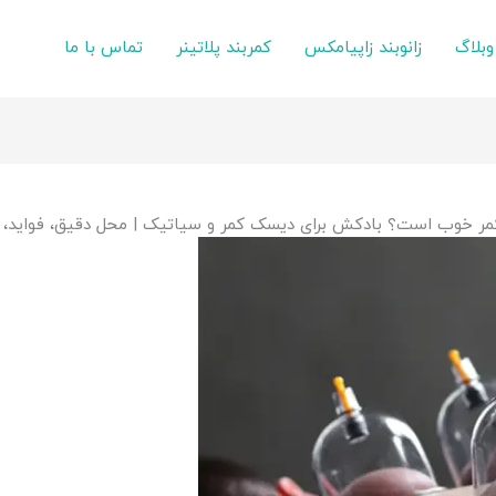
وبلاگ
زانوبند زاپیامکس
کمربند پلاتینر
تماس با ما
مر خوب است؟ بادکش برای دیسک کمر و سیاتیک | محل دقیق، فواید،