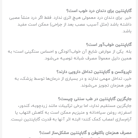
گاباپنتین برای دندان درد خوب است؟
خیر. برای دندان درد معمولی هیچ اثری ندارد. فقط اگر درد منشأ عصبی
داشته باشد (مثل آسیب عصب بعد از جراحی) ممکن است مفید
باشد.
گاباپنتین خواب‌آور است؟
بله. یکی از عوارض شایع آن خواب‌آلودگی و احساس سنگینی است؛ به
همین دلیل معمولاً مصرف شبانه توصیه می‌شود.
ناپروکسن و گاباپنتین تداخل دارویی دارند؟
خیر، تداخل مهمی ندارند و در بسیاری از درمان‌ها توسط پزشک، به
طور همزمان تجویز می‌شوند.
جایگزین گاباپنتین در طب سنتی چیست؟
جایگزین مستقیم ندارد، اما برخی ترکیبات مانند زردچوبه، کندور،
اسفرزه، روغن سیاه‌دانه و منیزیم ممکن است به کاهش التهاب یا
آرام‌سازی اعصاب کمک کنند؛ البته اثر آنها به قدرت گاباپنتین نیست.
مصرف همزمان باکلوفن و گاباپنتین مشکل‌ساز است؟