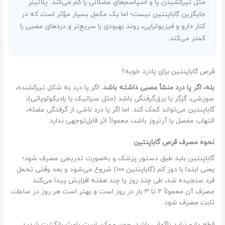
مثل تیرکشیدن پا و اسپاسم‌های عضلانی را کم می‌کند. پلاتینر
جایگزین گاباپنتین نیست؛ اما یک مکمل بسیار مؤثر است که در
کنار دارو و فیزیوتراپی، روند بهبودی را سریع‌تر و دردهای عصبی را
کمتر می‌کند.
قرص گاباپنتین برای پادرد خوبه؟
بله، اگر پا درد منشأ عصبی داشته باشد.
اگر پا درد به شکل تیرکشنده،
سوزشی، گزگز یا برق‌گرفتگی باشد (مثل سیاتیک یا رادیکولوپاتی)،
گاباپنتین می‌تواند کمک کند. اما اگر پا درد ناشی از گرفتگی عضله،
التهاب مفصل یا آرتروز باشد، معمولاً اثر قابل‌توجهی ندارد.
نحوه مصرف قرص گاباپنتین
گاباپنتین باید طبق دستور پزشک و به‌صورت تدریجی مصرف شود؛
یعنی ابتدا با دوز کم (گاباپنتین ۱۰۰) شروع می‌شود و بعد وقتی تحمل
فرد سنجیده شد، طی چند روز یا چند هفته افزایش پیدا می‌کند.
مصرف آن معمولاً ۲ تا ۳ بار در روز است و بهتر است هر روز در ساعات
ثابت مصرف شود.
قطع دارو نباید ناگهانی باشد، چون ممکن است باعث بازگشت شدید