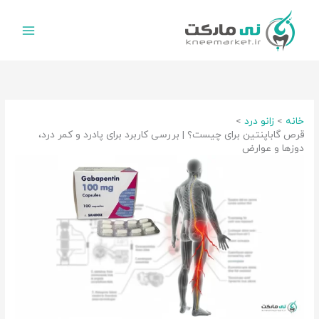
رش
ه
حتوا
خانه
زانو درد
قرص گاباپنتین برای چیست؟ | بررسی کاربرد برای پادرد و کمر درد،
دوزها و عوارض