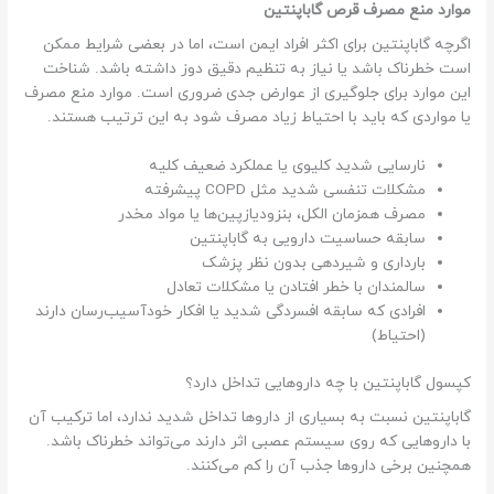
موارد منع مصرف قرص گاباپنتین
اگرچه گاباپنتین برای اکثر افراد ایمن است، اما در بعضی شرایط ممکن
است خطرناک باشد یا نیاز به تنظیم دقیق دوز داشته باشد. شناخت
این موارد برای جلوگیری از عوارض جدی ضروری است. موارد منع مصرف
یا مواردی که باید با احتیاط زیاد مصرف شود به این ترتیب هستند.
نارسایی شدید کلیوی یا عملکرد ضعیف کلیه
مشکلات تنفسی شدید مثل COPD پیشرفته
مصرف همزمان الکل، بنزودیازپین‌ها یا مواد مخدر
سابقه حساسیت دارویی به گاباپنتین
بارداری و شیردهی بدون نظر پزشک
سالمندان با خطر افتادن یا مشکلات تعادل
افرادی که سابقه افسردگی شدید یا افکار خودآسیب‌رسان دارند
(احتیاط)
کپسول گاباپنتین با چه داروهایی تداخل دارد؟
گاباپنتین نسبت به بسیاری از داروها تداخل شدید ندارد، اما ترکیب آن
با داروهایی که روی سیستم عصبی اثر دارند می‌تواند خطرناک باشد.
همچنین برخی داروها جذب آن را کم می‌کنند.