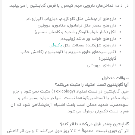
در ادامه تداخل‌های دارویی مهم کپسول یا قرص گاباپنتین را می‌بینید.
داروهای آرام‌بخش مثل کلونازپام، دیازپام، آلپرازولام
داروهای مخدر مثل ترامادول، متادون، مورفین
الکل (خطر خواب‌آلودگی شدید و کاهش تنفس)
داروهای خواب‌آور مانند زولپیدم
داروهای شل‌کننده عضلات مثل
باکلوفن
آنتی‌اسیدهای حاوی منیزیم یا آلومینیوم (کاهش جذب
گاباپنتین)
داروهای بیهوشی
سوالات متداول
آیا گاباپنتین تست اعتیاد را مثبت می‌کند؟
خیر. گاباپنتین در تست اعتیاد (Toxicology) مثبت نمی‌شود و جزو
مواد مخدر یا آمفتامین‌گونه‌ها نیست. تنها در موارد بسیار نادر و
سوءمصرف شدید ممکن است باعث اشتباه آزمایشگاهی شود که آن
هم با تست تکمیلی برطرف می‌شود.
گاباپنتین چقدر طول می‌کشد تا اثر کند؟
اثر آن فوری نیست. معمولاً ۳ تا ۷ روز طول می‌کشد تا اولین اثر کاهش