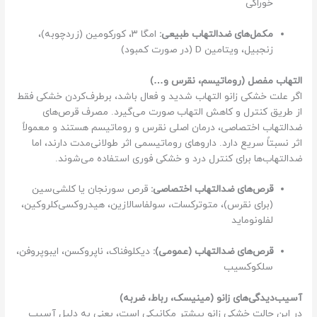
خوراکی
مکمل‌های ضدالتهاب طبیعی:
امگا ۳، کورکومین (زردچوبه)،
زنجبیل، ویتامین D (در صورت کمبود)
التهاب مفصل (روماتیسم، نقرس و…)
اگر علت خشکی زانو التهاب شدید و فعال باشد، برطرف‌کردن خشکی فقط
از طریق کنترل و کاهش التهاب صورت می‌گیرد. مصرف قرص‌های
ضدالتهاب اختصاصی، درمان اصلی نقرس و روماتیسم هستند و معمولاً
اثر نسبتاً سریع دارد. داروهای روماتیسمی اثر طولانی‌مدت دارند، اما
ضدالتهاب‌ها برای کنترل درد و خشکی فوری استفاده می‌شوند.
قرص‌های ضدالتهاب اختصاصی:
قرص سورنجان یا کلشی‌سین
(برای نقرس)، متوترکسات، سولفاسالازین، هیدروکسی‌کلروکین،
لفلونوماید
قرص‌های ضدالتهاب (عمومی):
دیکلوفناک، ناپروکسن، ایبوپروفن،
سلکوکسیب
آسیب‌دیدگی‌های زانو (مینیسک، رباط، ضربه)
در این حالت خشکی زانو بیشتر مکانیکی است، یعنی به دلیل آسیب